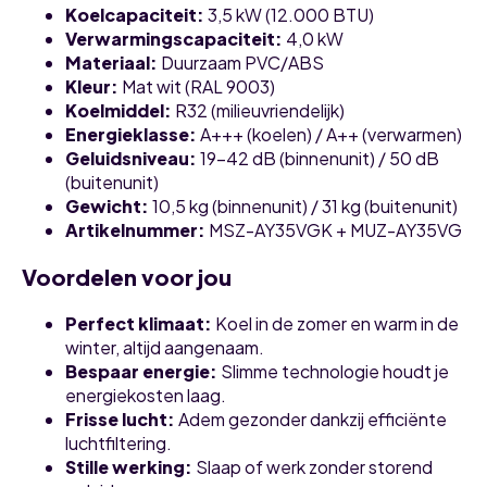
Koelcapaciteit:
3,5 kW (12.000 BTU)
Verwarmingscapaciteit:
4,0 kW
Materiaal:
Duurzaam PVC/ABS
Kleur:
Mat wit (RAL 9003)
Koelmiddel:
R32 (milieuvriendelijk)
Energieklasse:
A+++ (koelen) / A++ (verwarmen)
Geluidsniveau:
19–42 dB (binnenunit) / 50 dB
(buitenunit)
Gewicht:
10,5 kg (binnenunit) / 31 kg (buitenunit)
Artikelnummer:
MSZ-AY35VGK + MUZ-AY35VG
Voordelen voor jou
Perfect klimaat:
Koel in de zomer en warm in de
winter, altijd aangenaam.
Bespaar energie:
Slimme technologie houdt je
energiekosten laag.
Frisse lucht:
Adem gezonder dankzij efficiënte
luchtfiltering.
Stille werking:
Slaap of werk zonder storend