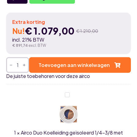
Extra korting
€
1.079,00
Nu!
€
1.210,00
Oorspronkelijke
Huidige
incl. 21% BTW
prijs
prijs
€
891,74
excl. BTW
was:
is:
Mitsubishi
Electric
Toevoegen aan winkelwagen
€ 1.210,00.
€ 1.079,00.
Compact
3,5kW
De juiste toebehoren voor deze airco
airco
single
split
set
Airco
-
Duo
WSH-
Koelleiding
AY35VGK
geïsoleerd
aantal
1/4-
3/8
met
flarewartels
1
×
Airco Duo Koelleiding geïsoleerd 1/4-3/8 met
-