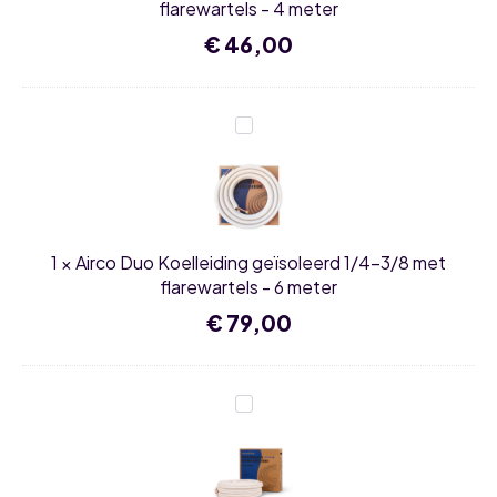
4
flarewartels - 4 meter
meter
€
46,00
Airco
Duo
Koelleiding
geïsoleerd
1/4-
3/8
met
flarewartels
1
×
Airco Duo Koelleiding geïsoleerd 1/4-3/8 met
-
6
flarewartels - 6 meter
meter
€
79,00
Airco
Duo
Koelleiding
geïsoleerd
1/4-
3/8