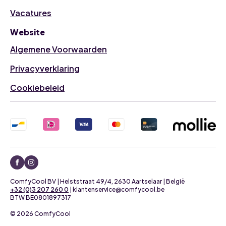
Vacatures
Website
Algemene Voorwaarden
Privacyverklaring
Cookiebeleid
ComfyCool BV | Helststraat 49/4, 2630 Aartselaar | België
+32 (0)3 207 260 0
| klantenservice@comfycool.be
BTW BE0801897317
© 2026 ComfyCool