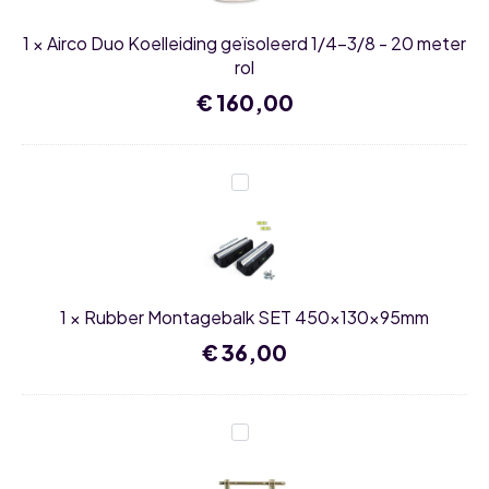
-
20
1
×
Airco Duo Koelleiding geïsoleerd 1/4-3/8 - 20 meter
meter
rol
rol
€
160,00
Rubber
Montagebalk
SET
450x130x95mm
1
×
Rubber Montagebalk SET 450x130x95mm
€
36,00
Airco
muurbeugel
voor
buitenunit