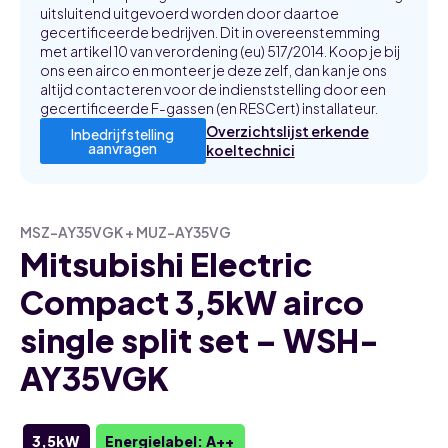
uitsluitend uitgevoerd worden door daartoe
gecertificeerde bedrijven. Dit in overeenstemming
met artikel 10 van verordening (eu) 517/2014. Koop je bij
ons een airco en monteer je deze zelf, dan kan je ons
altijd contacteren voor de indienststelling door een
gecertificeerde F-gassen (en RESCert) installateur.
Overzichtslijst erkende
Inbedrijfstelling
aanvragen
koeltechnici
MSZ-AY35VGK + MUZ-AY35VG
Mitsubishi Electric
Compact 3,5kW airco
single split set – WSH-
AY35VGK
3,5kW
Energielabel: A++