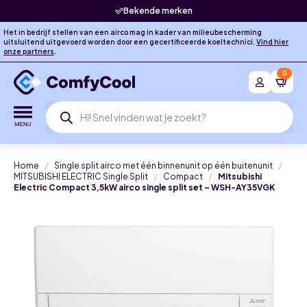
Bekende merken
Het in bedrijf stellen van een airco mag in kader van milieubescherming
uitsluitend uitgevoerd worden door een gecertificeerde koeltechnici.
Vind hier
onze partners
.
0
Producten
zoeken
Home
Single split airco met één binnenunit op één buitenunit
MITSUBISHI ELECTRIC Single Split
Compact
Mitsubishi
Electric Compact 3,5kW airco single split set – WSH-AY35VGK