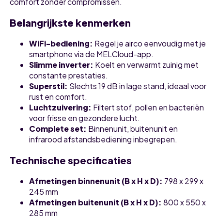
comfort zonder compromissen.
Belangrijkste kenmerken
WiFi-bediening:
Regel je airco eenvoudig met je
smartphone via de MELCloud-app.
Slimme inverter:
Koelt en verwarmt zuinig met
constante prestaties.
Superstil:
Slechts 19 dB in lage stand, ideaal voor
rust en comfort.
Luchtzuivering:
Filtert stof, pollen en bacteriën
voor frisse en gezondere lucht.
Complete set:
Binnenunit, buitenunit en
infrarood afstandsbediening inbegrepen.
Technische specificaties
Afmetingen binnenunit (B x H x D):
798 x 299 x
245 mm
Afmetingen buitenunit (B x H x D):
800 x 550 x
285 mm