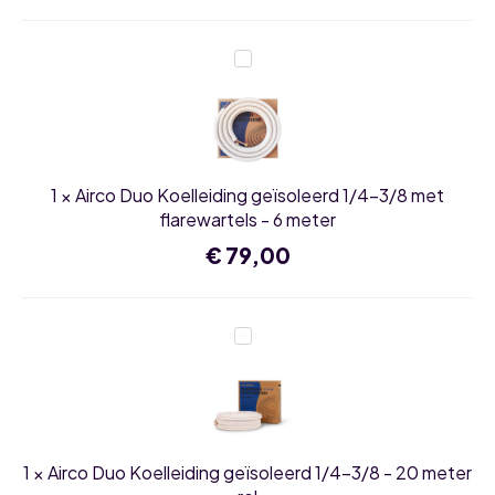
Airco
Duo
Koelleiding
geïsoleerd
1/4-
3/8
met
flarewartels
1
×
Airco Duo Koelleiding geïsoleerd 1/4-3/8 met
-
6
flarewartels - 6 meter
meter
€
79,00
Airco
Duo
Koelleiding
geïsoleerd
1/4-
3/8
-
20
1
×
Airco Duo Koelleiding geïsoleerd 1/4-3/8 - 20 meter
meter
rol