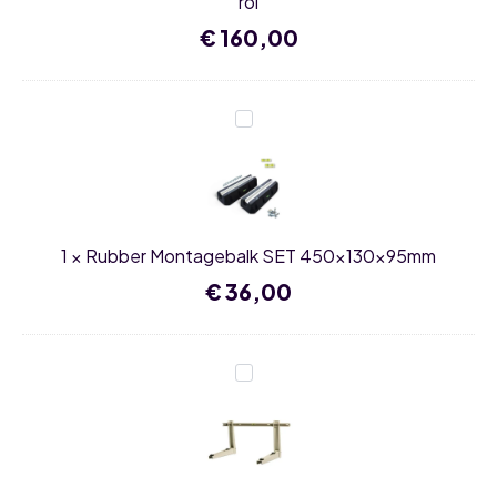
rol
€
160,00
Rubber
Montagebalk
SET
450x130x95mm
1
×
Rubber Montagebalk SET 450x130x95mm
€
36,00
Airco
muurbeugel
voor
buitenunit
500mm