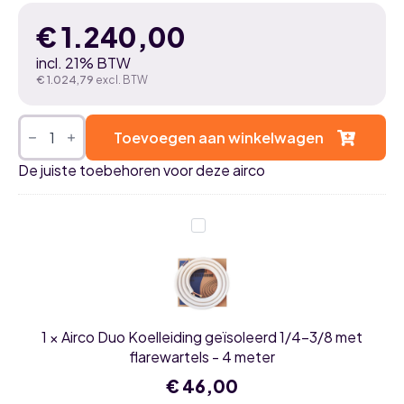
€
1.240,00
incl. 21% BTW
€
1.024,79
excl. BTW
LG
UQ09F
Toevoegen aan winkelwagen
(WF)
2,5kW
De juiste toebehoren voor deze airco
airco
vloermodel
single
split
Airco
set
Duo
-
Koelleiding
WiFi
geïsoleerd
aantal
1/4-
3/8
met
flarewartels
1
×
Airco Duo Koelleiding geïsoleerd 1/4-3/8 met
-
4
flarewartels - 4 meter
meter
€
46,00