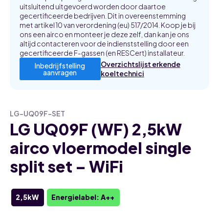
uitsluitend uitgevoerd worden door daartoe
gecertificeerde bedrijven. Dit in overeenstemming
met artikel 10 van verordening (eu) 517/2014. Koop je bij
ons een airco en monteer je deze zelf, dan kan je ons
altijd contacteren voor de indienststelling door een
gecertificeerde F-gassen (en RESCert) installateur.
Overzichtslijst erkende
Inbedrijfstelling
aanvragen
koeltechnici
LG-UQ09F-SET
LG UQ09F (WF) 2,5kW
airco vloermodel single
split set – WiFi
2,5kW
Energielabel: A++