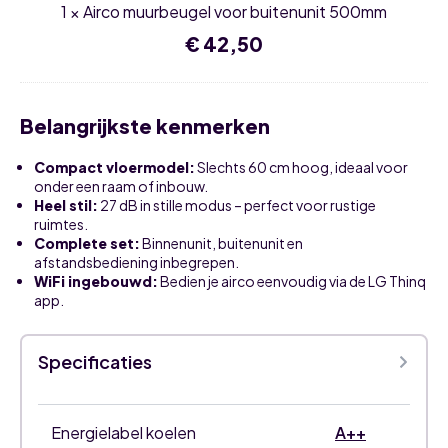
1
×
Airco muurbeugel voor buitenunit 500mm
€
42,50
Belangrijkste kenmerken
Compact vloermodel:
Slechts 60 cm hoog, ideaal voor
onder een raam of inbouw.
Heel stil:
27 dB in stille modus – perfect voor rustige
ruimtes.
Complete set:
Binnenunit, buitenunit en
afstandsbediening inbegrepen.
WiFi ingebouwd:
Bedien je airco eenvoudig via de LG Thinq
app.
Specificaties
Energielabel koelen
A++