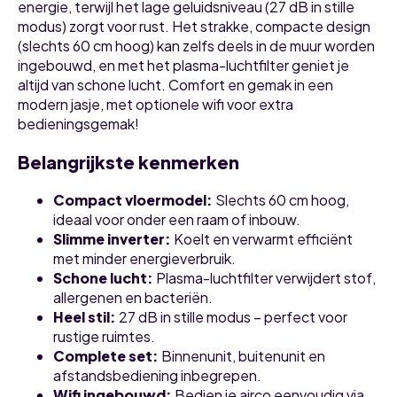
energie, terwijl het lage geluidsniveau (27 dB in stille
modus) zorgt voor rust. Het strakke, compacte design
(slechts 60 cm hoog) kan zelfs deels in de muur worden
ingebouwd, en met het plasma-luchtfilter geniet je
altijd van schone lucht. Comfort en gemak in een
modern jasje, met optionele wifi voor extra
bedieningsgemak!
Belangrijkste kenmerken
Compact vloermodel:
Slechts 60 cm hoog,
ideaal voor onder een raam of inbouw.
Slimme inverter:
Koelt en verwarmt efficiënt
met minder energieverbruik.
Schone lucht:
Plasma-luchtfilter verwijdert stof,
allergenen en bacteriën.
Heel stil:
27 dB in stille modus – perfect voor
rustige ruimtes.
Complete set:
Binnenunit, buitenunit en
afstandsbediening inbegrepen.
Wifi ingebouwd:
Bedien je airco eenvoudig via