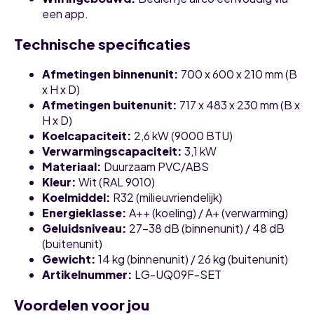
een app.
Technische specificaties
Afmetingen binnenunit:
700 x 600 x 210 mm (B
x H x D)
Afmetingen buitenunit:
717 x 483 x 230 mm (B x
H x D)
Koelcapaciteit:
2,6 kW (9000 BTU)
Verwarmingscapaciteit:
3,1 kW
Materiaal:
Duurzaam PVC/ABS
Kleur:
Wit (RAL 9010)
Koelmiddel:
R32 (milieuvriendelijk)
Energieklasse:
A++ (koeling) / A+ (verwarming)
Geluidsniveau:
27-38 dB (binnenunit) / 48 dB
(buitenunit)
Gewicht:
14 kg (binnenunit) / 26 kg (buitenunit)
Artikelnummer:
LG-UQ09F-SET
Voordelen voor jou