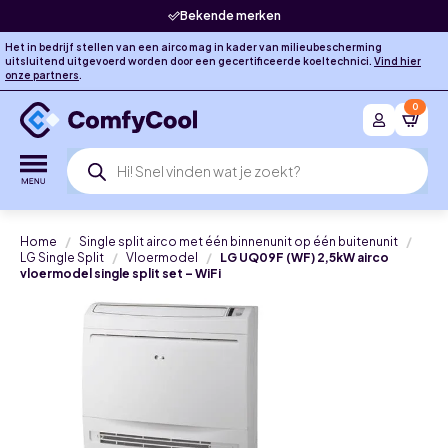
Bekende merken
Het in bedrijf stellen van een airco mag in kader van milieubescherming
uitsluitend uitgevoerd worden door een gecertificeerde koeltechnici.
Vind hier
onze partners
.
0
Producten
zoeken
Home
Single split airco met één binnenunit op één buitenunit
LG Single Split
Vloermodel
LG UQ09F (WF) 2,5kW airco
vloermodel single split set – WiFi