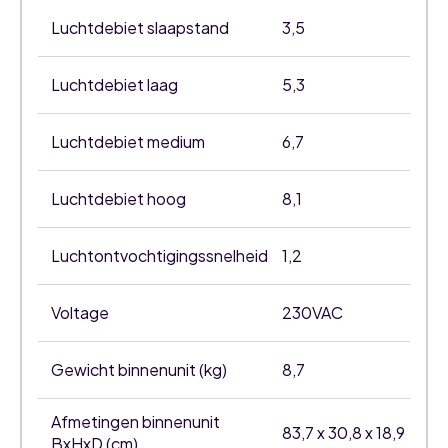
Luchtdebiet slaapstand
3,5
Luchtdebiet laag
5,3
Luchtdebiet medium
6,7
Luchtdebiet hoog
8,1
Luchtontvochtigingssnelheid
1,2
Voltage
230VAC
Gewicht binnenunit (kg)
8,7
Afmetingen binnenunit
83,7 x 30,8 x 18,9
BxHxD (cm)