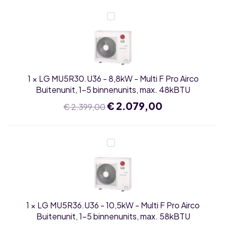
41kBTU
LG
MU5R30.U36
-
8,8kW
-
Multi
F
Pro
1
×
LG MU5R30.U36 - 8,8kW - Multi F Pro Airco
Airco
Buitenunit,
Buitenunit, 1-5 binnenunits, max. 48kBTU
1-
5
Oorspronkelijke
€
2.079,00
Huidige
€
2.399,00
binnenunits,
prijs
prijs
max.
was:
is:
48kBTU
€ 2.399,00.
€ 2.079,00.
LG
MU5R36.U36
-
10,5kW
-
Multi
F
Pro
1
×
LG MU5R36.U36 - 10,5kW - Multi F Pro Airco
Airco
Buitenunit,
Buitenunit, 1-5 binnenunits, max. 58kBTU
1-