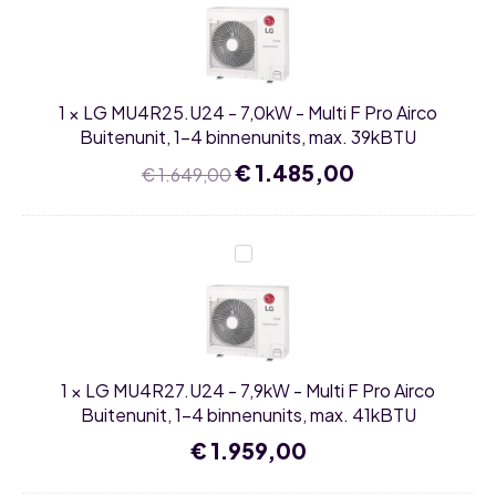
-
7,0kW
-
Multi
F
Pro
1
×
LG MU4R25.U24 - 7,0kW - Multi F Pro Airco
Airco
Buitenunit,
Buitenunit, 1-4 binnenunits, max. 39kBTU
1-
4
Oorspronkelijke
€
1.485,00
Huidige
€
1.649,00
binnenunits,
prijs
prijs
max.
was:
is:
39kBTU
€ 1.649,00.
€ 1.485,00.
LG
MU4R27.U24
-
7,9kW
-
Multi
F
Pro
1
×
LG MU4R27.U24 - 7,9kW - Multi F Pro Airco
Airco
Buitenunit,
Buitenunit, 1-4 binnenunits, max. 41kBTU
1-
4
€
1.959,00
binnenunits,
max.