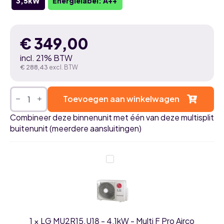
3,5kW
Energielabel: A++
€
349,00
incl. 21% BTW
€
288,43
excl. BTW
LG
PC12ST
Toevoegen aan winkelwagen
3,5kW
airco
Combineer deze binnenunit met één van deze multisplit
Standard
buitenunit (meerdere aansluitingen)
Plus
WiFi
Smart
inv.
LG
Binnenunit
MU2R15.U18
aantal
-
4,1kW
-
Multi
F
Pro
1
×
LG MU2R15.U18 - 4,1kW - Multi F Pro Airco
Airco