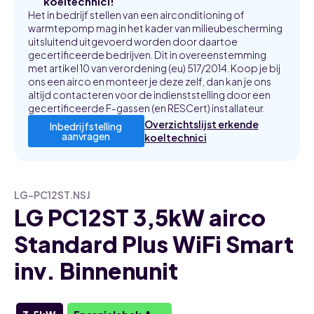
koeltechnici!
Het in bedrijf stellen van een airconditioning of
warmtepomp mag in het kader van milieubescherming
uitsluitend uitgevoerd worden door daartoe
gecertificeerde bedrijven. Dit in overeenstemming
met artikel 10 van verordening (eu) 517/2014. Koop je bij
ons een airco en monteer je deze zelf, dan kan je ons
altijd contacteren voor de indienststelling door een
gecertificeerde F-gassen (en RESCert) installateur.
Overzichtslijst erkende
Inbedrijfstelling
aanvragen
koeltechnici
LG-PC12ST.NSJ
LG PC12ST 3,5kW airco
Standard Plus WiFi Smart
inv. Binnenunit