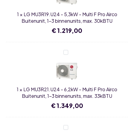
Multi
F
Pro
1
×
LG MU3R19.U24 - 5,3kW - Multi F Pro Airco
Airco
Buitenunit,
Buitenunit, 1-3 binnenunits, max. 30kBTU
1-
3
€
1.219,00
binnenunits,
max.
30kBTU
LG
MU3R21.U24
-
6,2kW
-
Multi
F
Pro
1
×
LG MU3R21.U24 - 6,2kW - Multi F Pro Airco
Airco
Buitenunit,
Buitenunit, 1-3 binnenunits, max. 33kBTU
1-
3
€
1.349,00
binnenunits,
max.
33kBTU
LG
MU4R25.U24