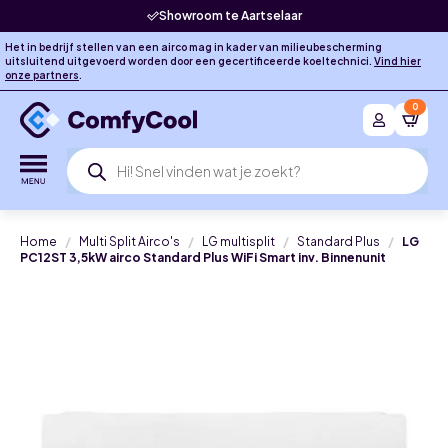
Showroom te Aartselaar
Het in bedrijf stellen van een airco mag in kader van milieubescherming
uitsluitend uitgevoerd worden door een gecertificeerde koeltechnici.
Vind hier
onze partners
.
0
Producten
zoeken
Home
Multi Split Airco's
LG multisplit
Standard Plus
LG
PC12ST 3,5kW airco Standard Plus WiFi Smart inv. Binnenunit