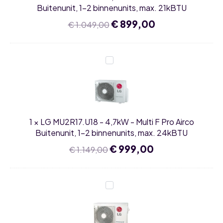
Buitenunit,
Buitenunit, 1-2 binnenunits, max. 21kBTU
1-
2
Oorspronkelijke
€
899,00
Huidige
€
1.049,00
binnenunits,
prijs
prijs
max.
was:
is:
21kBTU
€ 1.049,00.
€ 899,00.
LG
MU2R17.U18
-
4,7kW
-
Multi
F
Pro
1
×
LG MU2R17.U18 - 4,7kW - Multi F Pro Airco
Airco
Buitenunit,
Buitenunit, 1-2 binnenunits, max. 24kBTU
1-
2
Oorspronkelijke
€
999,00
Huidige
€
1.149,00
binnenunits,
prijs
prijs
max.
was:
is:
24kBTU
€ 1.149,00.
€ 999,00.
LG
MU3R19.U24
-
5,3kW
-