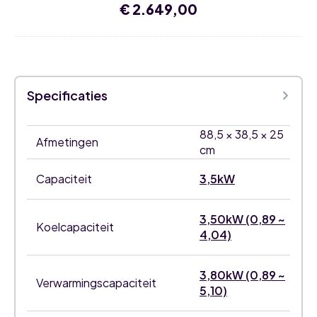
5
€
2.649,00
binnenunits,
max.
58kBTU
Specificaties
88,5 × 38,5 × 25
Afmetingen
cm
Capaciteit
3,5kW
3,50kW (0,89 ~
Koelcapaciteit
4,04)
3,80kW (0,89 ~
Verwarmingscapaciteit
5,10)