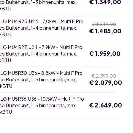
€
1.349,00
rco Buitenunit, 1-3 binnenunits, max.
kBTU
×
LG MU4R25.U24 - 7,0kW - Multi F Pro
Oorspro
€
1.649,00
rco Buitenunit, 1-4 binnenunits, max.
€
1.485,00
prijs
kBTU
was:
Huidige
€ 1.649
prijs
×
LG MU4R27.U24 - 7,9kW - Multi F Pro
is:
€
1.959,00
rco Buitenunit, 1-4 binnenunits, max.
€ 1.485
kBTU
×
LG MU5R30.U36 - 8,8kW - Multi F Pro
Oorspro
€
2.399,00
rco Buitenunit, 1-5 binnenunits, max.
€
2.079,00
prijs
8kBTU
was:
Huidige
€ 2.399
prijs
×
LG MU5R36.U36 - 10,5kW - Multi F Pro
is:
€
2.649,00
rco Buitenunit, 1-5 binnenunits, max.
€ 2.079
kBTU