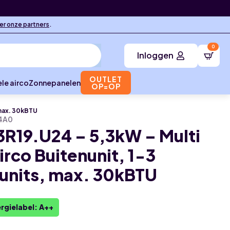
ier onze partners
.
0
Inloggen
OUTLET
le airco
Zonnepanelen
OP=OP
 max. 30kBTU
4A0
R19.U24 – 5,3kW – Multi
irco Buitenunit, 1-3
units, max. 30kBTU
rgielabel: A++