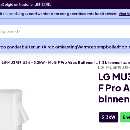
in België en Nederland 🇧🇪 🇳🇱
 uitsluitend uitgevoerd worden door een gecertificeerde koeltechnici.
Vind h
rco zonder buitenunit
Airco omkasting
Warmtepompboiler
Mobie
LG MU3R19.U24 – 5,3kW – Multi F Pro Airco Buitenunit, 1-3 binnenunits,
LG-MU3R19.U2
LG MU3
F Pro A
binnen
5,3kW
Ene