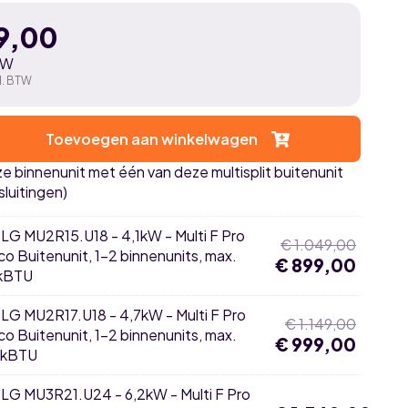
9,00
TW
l. BTW
Toevoegen aan winkelwagen
 binnenunit met één van deze multisplit buitenunit
luitingen)
×
LG MU2R15.U18 - 4,1kW - Multi F Pro
Oorspro
€
1.049,00
rco Buitenunit, 1-2 binnenunits, max.
€
899,00
prijs
Huidige
kBTU
was:
prijs
€ 1.049
is:
×
LG MU2R17.U18 - 4,7kW - Multi F Pro
Oorspro
€
1.149,00
€ 899,0
rco Buitenunit, 1-2 binnenunits, max.
€
999,00
prijs
Huidige
4kBTU
was:
prijs
€ 1.149
is:
×
LG MU3R21.U24 - 6,2kW - Multi F Pro
€ 999,0