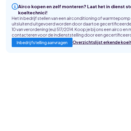
Airco kopen en zelf monteren? Laat het in dienst s
koeltechnici!
Het in bedrijf stellen van een airconditioning of warmtepom
uitsluitend uitgevoerd worden door daartoe gecertificeerde 
10 van verordening (eu) 517/2014. Koop je bij ons een airco en m
contacteren voor de indienststelling door een gecertificeerd
Overzichtslijst erkende koel
Inbedrijfstelling aanvragen