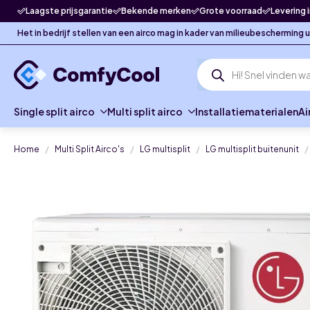
Laagste prijsgarantie
Bekende merken
Grote voorraad
Levering 
Het in bedrijf stellen van een airco mag in kader van milieubescherming
Producten
zoeken
Single split airco
Multi split airco
Installatiematerialen
Ai
Home
Multi Split Airco's
LG multisplit
LG multisplit buitenunit