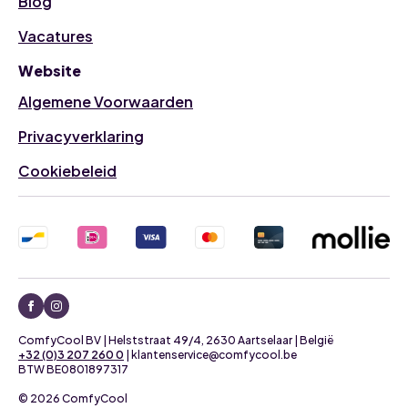
Blog
Vacatures
Website
Algemene Voorwaarden
Privacyverklaring
Cookiebeleid
ComfyCool BV | Helststraat 49/4, 2630 Aartselaar | België
+32 (0)3 207 260 0
| klantenservice@comfycool.be
BTW BE0801897317
© 2026 ComfyCool