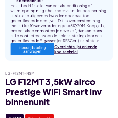
koeltechnici!
Het in bedrijf stellen van een airconditioning of
warmtepomp mag in het kader van milieubescherming
uitsluitend uitgevoerd worden door daartoe
gecertificeerde bedrijven. Dit in overeenstemming
met artikel 10 van verordening (eu) 517/2014. Koop je bij
ons een airco en monteer je deze zelf, dan kan je ons
altijd contacteren voor de indienststelling door een
gecertificeerde F-gassen (en RESCert) installateur.
Overzichtslijst erkende
Inbedrijfstelling
aanvragen
koeltechnici
LG-F12MT-NSM
LG F12MT 3,5kW airco
Prestige WiFi Smart Inv
binnenunit