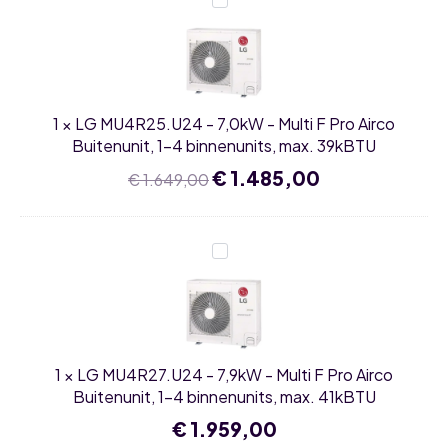
MU4R25.U24
-
7,0kW
-
Multi
F
Pro
1
×
LG MU4R25.U24 - 7,0kW - Multi F Pro Airco
Airco
Buitenunit,
Buitenunit, 1-4 binnenunits, max. 39kBTU
1-
4
Oorspronkelijke
€
1.485,00
Huidige
€
1.649,00
binnenunits,
prijs
prijs
max.
was:
is:
39kBTU
€ 1.649,00.
€ 1.485,00.
LG
MU4R27.U24
-
7,9kW
-
Multi
F
Pro
1
×
LG MU4R27.U24 - 7,9kW - Multi F Pro Airco
Airco
Buitenunit,
Buitenunit, 1-4 binnenunits, max. 41kBTU
1-
4
€
1.959,00
binnenunits,