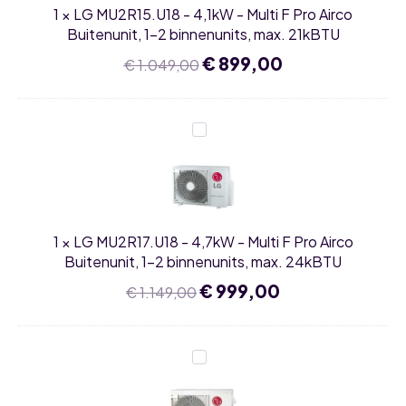
Pro
1
×
LG MU2R15.U18 - 4,1kW - Multi F Pro Airco
Airco
Buitenunit,
Buitenunit, 1-2 binnenunits, max. 21kBTU
1-
2
Oorspronkelijke
€
899,00
Huidige
€
1.049,00
binnenunits,
prijs
prijs
max.
was:
is:
21kBTU
€ 1.049,00.
€ 899,00.
LG
MU2R17.U18
-
4,7kW
-
Multi
F
Pro
1
×
LG MU2R17.U18 - 4,7kW - Multi F Pro Airco
Airco
Buitenunit,
Buitenunit, 1-2 binnenunits, max. 24kBTU
1-
2
Oorspronkelijke
€
999,00
Huidige
€
1.149,00
binnenunits,
prijs
prijs
max.
was:
is:
24kBTU
€ 1.149,00.
€ 999,00.
LG
MU3R19.U24
-
5,3kW