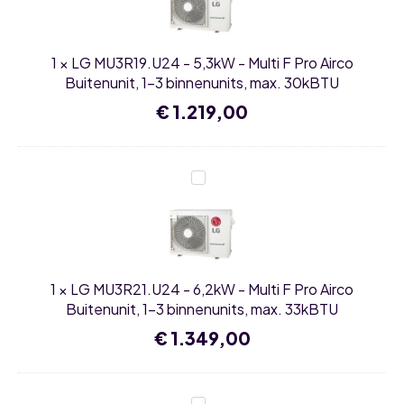
-
Multi
F
Pro
1
×
LG MU3R19.U24 - 5,3kW - Multi F Pro Airco
Airco
Buitenunit,
Buitenunit, 1-3 binnenunits, max. 30kBTU
1-
3
€
1.219,00
binnenunits,
max.
30kBTU
LG
MU3R21.U24
-
6,2kW
-
Multi
F
Pro
1
×
LG MU3R21.U24 - 6,2kW - Multi F Pro Airco
Airco
Buitenunit,
Buitenunit, 1-3 binnenunits, max. 33kBTU
1-
3
€
1.349,00
binnenunits,
max.
33kBTU
LG