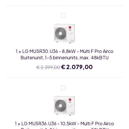
max.
41kBTU
LG
MU5R30.U36
-
8,8kW
-
Multi
F
Pro
1
×
LG MU5R30.U36 - 8,8kW - Multi F Pro Airco
Airco
Buitenunit,
Buitenunit, 1-5 binnenunits, max. 48kBTU
1-
5
Oorspronkelijke
€
2.079,00
Huidige
€
2.399,00
binnenunits,
prijs
prijs
max.
was:
is:
48kBTU
€ 2.399,00.
€ 2.079,00.
LG
MU5R36.U36
-
10,5kW
-
Multi
F
Pro
1
×
LG MU5R36.U36 - 10,5kW - Multi F Pro Airco
Airco
Buitenunit,