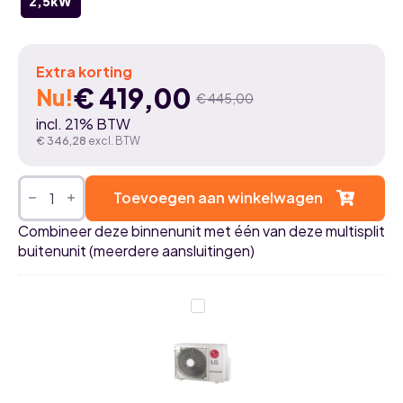
2,5kW
Extra korting
€
419,00
Nu!
€
445,00
Oorspronkelijke
Huidige
incl. 21% BTW
prijs
prijs
€
346,28
excl. BTW
was:
is:
LG-
H09S1DA.NS1
Toevoegen aan winkelwagen
€ 445,00.
€ 419,00.
2,5kW
airco
Combineer deze binnenunit met één van deze multisplit
DUALCOOL
buitenunit (meerdere aansluitingen)
AI
Deluxe
binnenunit
aantal
LG
MU2R15.U18
-
4,1kW
-
Multi
F