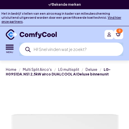
Bekende merken
Levering in 
Het in bedrijf stellen van een airco mag in kader van milieubescherming
uitsluitend uitgevoerd worden door een gecertificeerde koeltechnici.
Vind hier
onze partners
.
0
Producten
zoeken
Home
Multi Split Airco's
LG multisplit
Deluxe
LG-
H09S1DA.NS1 2,5kW airco DUALCOOL AI Deluxe binnenunit