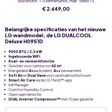
Buitenunit, 1-5 binnenunits, max. 58kBTU
1-
5
€
2.649,00
binnenunits,
max.
58kBTU
Belangrijke specificaties van het nieuwe
LG wandmodel, de LG DUALCOOL
Deluxe H09S1D
9000 BTU / 2,5 kW
Ingebouwde WiFi
Koel- en verwarmfunctie
Geschikt voor ruimtes tot
65 m³
Energielabel
A+++
(koelen),
A++
(verwarmen)
Soft Air
en
Dual Vane
voor optimale luchtstroom
Smart Air Care
via de LG ThinQ™-app
kW Manager
Comfort Humidity Control
Open raam detectie
DUAL Inverter Compressor™
met 10 jaar garantie