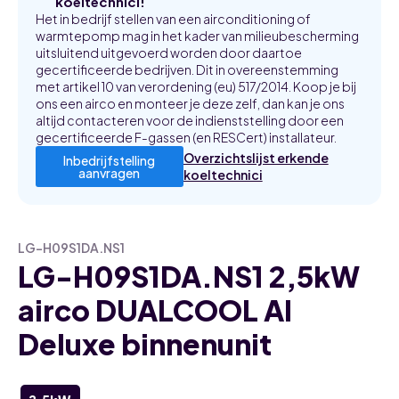
koeltechnici!
Het in bedrijf stellen van een airconditioning of
warmtepomp mag in het kader van milieubescherming
uitsluitend uitgevoerd worden door daartoe
gecertificeerde bedrijven. Dit in overeenstemming
met artikel 10 van verordening (eu) 517/2014. Koop je bij
ons een airco en monteer je deze zelf, dan kan je ons
altijd contacteren voor de indienststelling door een
gecertificeerde F-gassen (en RESCert) installateur.
Overzichtslijst erkende
Inbedrijfstelling
aanvragen
koeltechnici
LG-H09S1DA.NS1
LG-H09S1DA.NS1 2,5kW
airco DUALCOOL AI
Deluxe binnenunit