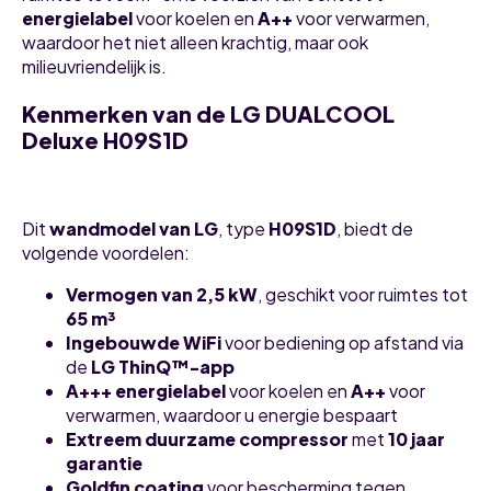
energielabel
voor koelen en
A++
voor verwarmen,
waardoor het niet alleen krachtig, maar ook
milieuvriendelijk is.
Kenmerken van de LG DUALCOOL
Deluxe H09S1D
Dit
wandmodel van LG
, type
H09S1D
, biedt de
volgende voordelen:
Vermogen van 2,5 kW
, geschikt voor ruimtes tot
65 m³
Ingebouwde WiFi
voor bediening op afstand via
de
LG ThinQ™-app
A+++ energielabel
voor koelen en
A++
voor
verwarmen, waardoor u energie bespaart
Extreem duurzame compressor
met
10 jaar
garantie
Goldfin coating
voor bescherming tegen