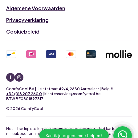
Algemene Voorwaarden
Privacyverklaring
Cookiebeleid
ComfyCool BV | Helststraat 49/4, 2630 Aartselaar | België
+32 (0)3 207 260 0
| klantenservice@comfycool.be
BTW BE0801897317
© 2026 ComfyCool
Het in bedrijf stellen van een airconditioning mag in het kader van
milieubescherming uitsluitend uitgevoerd worden door daartoe