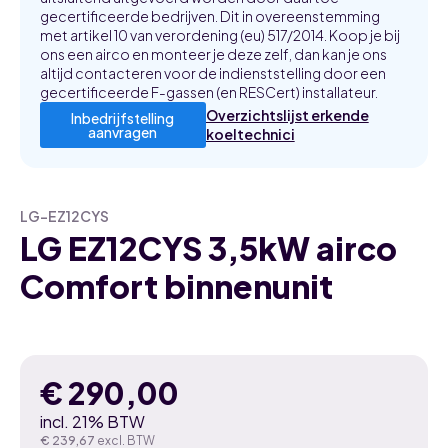
gecertificeerde bedrijven. Dit in overeenstemming
met artikel 10 van verordening (eu) 517/2014. Koop je bij
ons een airco en monteer je deze zelf, dan kan je ons
altijd contacteren voor de indienststelling door een
gecertificeerde F-gassen (en RESCert) installateur.
Overzichtslijst erkende
Inbedrijfstelling
aanvragen
koeltechnici
LG-EZ12CYS
LG EZ12CYS 3,5kW airco
Comfort binnenunit
€
290,00
incl. 21% BTW
€
239,67
excl. BTW