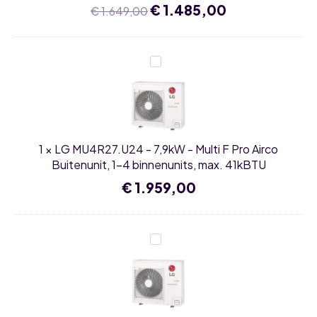
4
Oorspronkelijke
€
1.485,00
Huidige
€
1.649,00
binnenunits,
prijs
prijs
max.
was:
is:
39kBTU
€ 1.649,00.
€ 1.485,00.
LG
MU4R27.U24
-
7,9kW
-
Multi
F
Pro
1
×
LG MU4R27.U24 - 7,9kW - Multi F Pro Airco
Airco
Buitenunit,
Buitenunit, 1-4 binnenunits, max. 41kBTU
1-
4
€
1.959,00
binnenunits,
max.
41kBTU
LG
MU5R30.U36
-
8,8kW
-
Multi
F