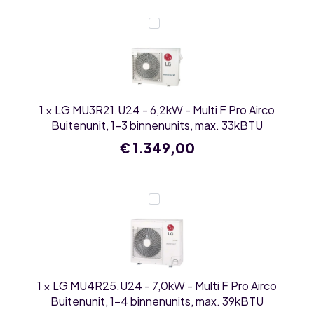
30kBTU
LG
MU3R21.U24
-
6,2kW
-
Multi
F
Pro
1
×
LG MU3R21.U24 - 6,2kW - Multi F Pro Airco
Airco
Buitenunit,
Buitenunit, 1-3 binnenunits, max. 33kBTU
1-
3
€
1.349,00
binnenunits,
max.
33kBTU
LG
MU4R25.U24
-
7,0kW
-
Multi
F
Pro
1
×
LG MU4R25.U24 - 7,0kW - Multi F Pro Airco
Airco
Buitenunit,
Buitenunit, 1-4 binnenunits, max. 39kBTU
1-