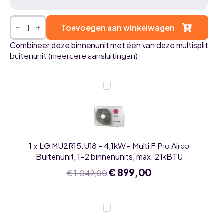
LG
EZ12CYS
Toevoegen aan winkelwagen
3,5kW
airco
Combineer deze binnenunit met één van deze multisplit
Comfort
buitenunit (meerdere aansluitingen)
binnenunit
aantal
LG
MU2R15.U18
-
4,1kW
-
Multi
F
Pro
1
×
LG MU2R15.U18 - 4,1kW - Multi F Pro Airco
Airco
Buitenunit,
Buitenunit, 1-2 binnenunits, max. 21kBTU
1-
2
Oorspronkelijke
€
899,00
Huidige
€
1.049,00
binnenunits,
prijs
prijs
max.
was:
is:
21kBTU
€ 1.049,00.
€ 899,00.
LG
MU2R17.U18