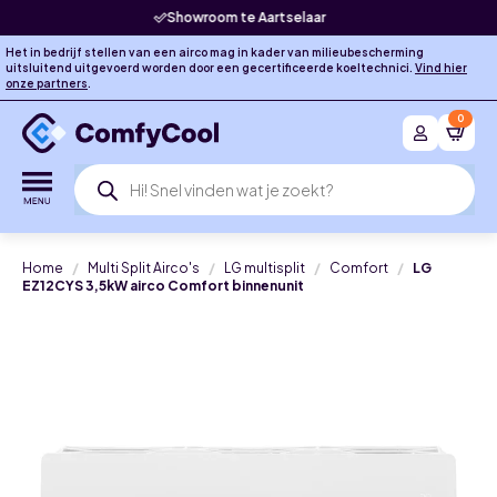
Laagste prijsgarantie
Het in bedrijf stellen van een airco mag in kader van milieubescherming
uitsluitend uitgevoerd worden door een gecertificeerde koeltechnici.
Vind hier
onze partners
.
0
Producten
zoeken
Home
Multi Split Airco's
LG multisplit
Comfort
LG
EZ12CYS 3,5kW airco Comfort binnenunit