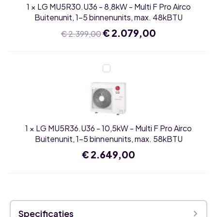
Pro
1
×
LG MU5R30.U36 - 8,8kW - Multi F Pro Airco
Airco
Buitenunit,
Buitenunit, 1-5 binnenunits, max. 48kBTU
1-
5
Oorspronkelijke
€
2.079,00
Huidige
€
2.399,00
binnenunits,
prijs
prijs
max.
was:
is:
48kBTU
€ 2.399,00.
€ 2.079,00.
LG
MU5R36.U36
-
10,5kW
-
Multi
F
Pro
1
×
LG MU5R36.U36 - 10,5kW - Multi F Pro Airco
Airco
Buitenunit,
Buitenunit, 1-5 binnenunits, max. 58kBTU
1-
5
€
2.649,00
binnenunits,
max.
58kBTU
Specificaties