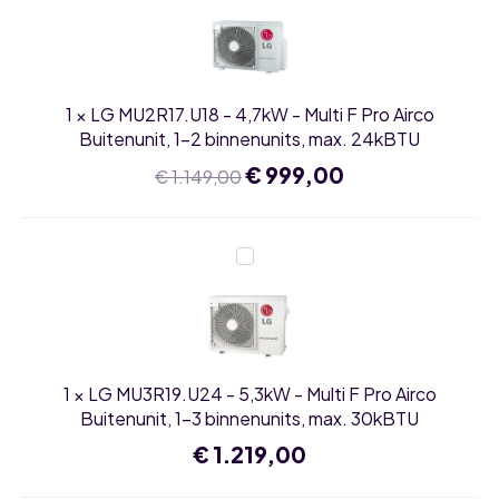
-
4,7kW
-
Multi
F
Pro
1
×
LG MU2R17.U18 - 4,7kW - Multi F Pro Airco
Airco
Buitenunit,
Buitenunit, 1-2 binnenunits, max. 24kBTU
1-
2
Oorspronkelijke
€
999,00
Huidige
€
1.149,00
binnenunits,
prijs
prijs
max.
was:
is:
24kBTU
€ 1.149,00.
€ 999,00.
LG
MU3R19.U24
-
5,3kW
-
Multi
F
Pro
1
×
LG MU3R19.U24 - 5,3kW - Multi F Pro Airco
Airco
Buitenunit,
Buitenunit, 1-3 binnenunits, max. 30kBTU
1-
3
€
1.219,00
binnenunits,
max.