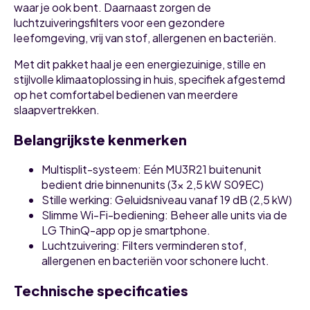
waar je ook bent. Daarnaast zorgen de
luchtzuiveringsfilters voor een gezondere
leefomgeving, vrij van stof, allergenen en bacteriën.
Met dit pakket haal je een energiezuinige, stille en
stijlvolle klimaatoplossing in huis, specifiek afgestemd
op het comfortabel bedienen van meerdere
slaapvertrekken.
Belangrijkste kenmerken
Multisplit-systeem
: Eén MU3R21 buitenunit
bedient drie binnenunits (3x 2,5 kW S09EC)
Stille werking
: Geluidsniveau vanaf 19 dB (2,5 kW)
Slimme Wi-Fi-bediening
: Beheer alle units via de
LG ThinQ-app op je smartphone.
Luchtzuivering
: Filters verminderen stof,
allergenen en bacteriën voor schonere lucht.
Technische specificaties