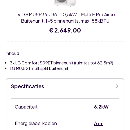
Multi
F
Pro
1
×
LG MU5R36.U36 - 10,5kW - Multi F Pro Airco
Airco
Buitenunit,
Buitenunit, 1-5 binnenunits, max. 58kBTU
1-
5
€
2.649,00
binnenunits,
max.
58kBTU
Inhoud:
3x LG Comfort S09ET binnenunit (ruimtes tot 62,5m³)
LG MU3r21 multisplit buitenunit
Specificaties
Capaciteit
6,2kW
Energielabel koelen
A++