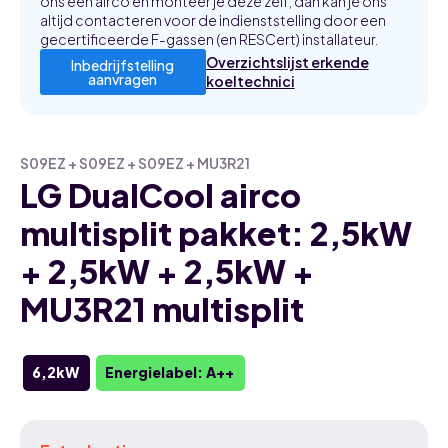
ons een airco en monteer je deze zelf, dan kan je ons
altijd contacteren voor de indienststelling door een
gecertificeerde F-gassen (en RESCert) installateur.
Overzichtslijst erkende
Inbedrijfstelling
aanvragen
koeltechnici
S09EZ + S09EZ + S09EZ + MU3R21
LG DualCool airco
multisplit pakket: 2,5kW
+ 2,5kW + 2,5kW +
MU3R21 multisplit
6,2kW
Energielabel: A++