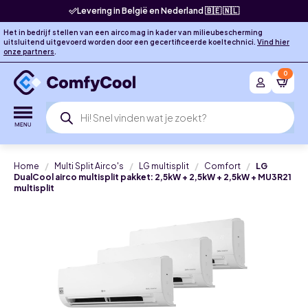
Levering in België en Nederland 🇧🇪 🇳🇱
Het in bedrijf stellen van een airco mag in kader van milieubescherming
uitsluitend uitgevoerd worden door een gecertificeerde koeltechnici.
Vind hier
onze partners
.
0
Producten
zoeken
Home
Multi Split Airco's
LG multisplit
Comfort
LG
DualCool airco multisplit pakket: 2,5kW + 2,5kW + 2,5kW + MU3R21
multisplit