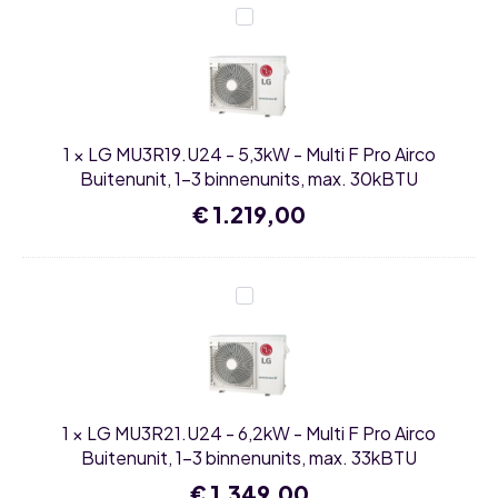
€ 1.149,00.
€ 999,00.
LG
MU3R19.U24
-
5,3kW
-
Multi
F
Pro
1
×
LG MU3R19.U24 - 5,3kW - Multi F Pro Airco
Airco
Buitenunit,
Buitenunit, 1-3 binnenunits, max. 30kBTU
1-
3
€
1.219,00
binnenunits,
max.
30kBTU
LG
MU3R21.U24
-
6,2kW
-
Multi
F
Pro
1
×
LG MU3R21.U24 - 6,2kW - Multi F Pro Airco
Airco
Buitenunit,
Buitenunit, 1-3 binnenunits, max. 33kBTU
1-
3
€
1.349,00