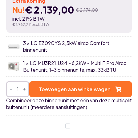
Extra korting
€
2.139,00
Nu!
€
2.174,00
Oorspronkelijke
Huidige
incl. 21% BTW
prijs
prijs
€
1.767,77
excl. BTW
was:
is:
3 × LG EZ09CYS 2,5kW airco Comfort
€ 2.174,00.
€ 2.139,00.
binnenunit
1 × LG MU3R21.U24 - 6,2kW - Multi F Pro Airco
Buitenunit, 1-3 binnenunits, max. 33kBTU
LG
DualCool
Toevoegen aan winkelwagen
airco
multisplit
Combineer deze binnenunit met één van deze multisplit
pakket:
buitenunit (meerdere aansluitingen)
2,5kW
+
2,5kW
+
LG
2,5kW
MU2R15.U18
+
-
MU3R21