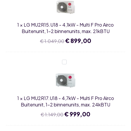
4,1kW
multisplit
-
aantal
Multi
F
Pro
1
×
LG MU2R15.U18 - 4,1kW - Multi F Pro Airco
Airco
Buitenunit,
Buitenunit, 1-2 binnenunits, max. 21kBTU
1-
2
Oorspronkelijke
€
899,00
Huidige
€
1.049,00
binnenunits,
prijs
prijs
max.
was:
is:
21kBTU
€ 1.049,00.
€ 899,00.
LG
MU2R17.U18
-
4,7kW
-
Multi
F
Pro
1
×
LG MU2R17.U18 - 4,7kW - Multi F Pro Airco
Airco
Buitenunit,
Buitenunit, 1-2 binnenunits, max. 24kBTU
1-
2
Oorspronkelijke
€
999,00
Huidige
€
1.149,00
binnenunits,
prijs
prijs
max.
was:
is:
24kBTU