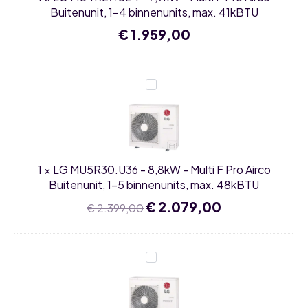
Buitenunit,
Buitenunit, 1-4 binnenunits, max. 41kBTU
1-
4
€
1.959,00
binnenunits,
max.
41kBTU
LG
MU5R30.U36
-
8,8kW
-
Multi
F
Pro
1
×
LG MU5R30.U36 - 8,8kW - Multi F Pro Airco
Airco
Buitenunit,
Buitenunit, 1-5 binnenunits, max. 48kBTU
1-
5
Oorspronkelijke
€
2.079,00
Huidige
€
2.399,00
binnenunits,
prijs
prijs
max.
was:
is:
48kBTU
€ 2.399,00.
€ 2.079,00.
LG
MU5R36.U36
-
10,5kW
-