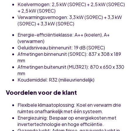
Koelvermogen
: 2,5 kW (S09EC) + 2,5 kW (S09EC)
+ 2,5 kW (S09EC)
Verwarmingsvermogen
: 3,3 kW (S09EC) + 3,3 kW
(S09EC) + 3,3 kW (S09EC)
Energie-efficiëntieklasse
: A++ (koelen), A+
(verwarmen)
Geluidsniveau binnenunit
: 19 dB (S09EC)
Afmetingen binnenunit (S09EC)
: 837 x 308 x 189
mm
Afmetingen buitenunit (MU3R21)
: 870 x 650 x 330
mm
Koudemiddel
: R32 (milieuvriendelijk)
Voordelen voor de klant
Flexibele klimaatoplossing
: Koel en verwarm drie
ruimtes onafhankelijk met één systeem.
Energiezuinig
: Bespaar op energiekosten met
invertertechnologie en hoge efficiëntie.
Gezonde lucht
: Adem frisse, gezuiverde lucht in