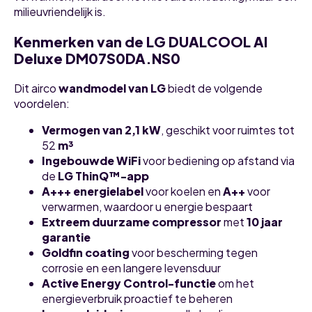
milieuvriendelijk is.
Kenmerken van de LG DUALCOOL AI
Deluxe DM07S0DA.NS0
Dit airco
wandmodel van LG
biedt de volgende
voordelen:
Vermogen van 2,1 kW
, geschikt voor ruimtes tot
52
m³
Ingebouwde WiFi
voor bediening op afstand via
de
LG ThinQ™-app
A+++ energielabel
voor koelen en
A++
voor
verwarmen, waardoor u energie bespaart
Extreem duurzame compressor
met
10 jaar
garantie
Goldfin coating
voor bescherming tegen
corrosie en een langere levensduur
Active Energy Control-functie
om het
energieverbruik proactief te beheren