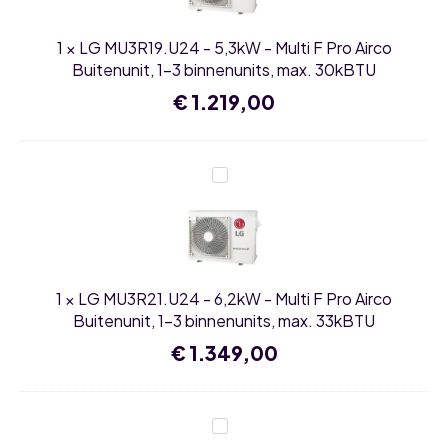
Multi
F
Pro
1
×
LG MU3R19.U24 - 5,3kW - Multi F Pro Airco
Airco
Buitenunit,
Buitenunit, 1-3 binnenunits, max. 30kBTU
1-
3
€
1.219,00
binnenunits,
max.
30kBTU
LG
MU3R21.U24
-
6,2kW
-
Multi
F
Pro
1
×
LG MU3R21.U24 - 6,2kW - Multi F Pro Airco
Airco
Buitenunit,
Buitenunit, 1-3 binnenunits, max. 33kBTU
1-
3
€
1.349,00
binnenunits,
max.
33kBTU
LG
MU4R25.U24