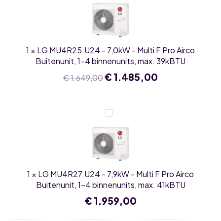
-
7,0kW
-
Multi
F
Pro
1
×
LG MU4R25.U24 - 7,0kW - Multi F Pro Airco
Airco
Buitenunit,
Buitenunit, 1-4 binnenunits, max. 39kBTU
1-
4
Oorspronkelijke
€
1.485,00
Huidige
€
1.649,00
binnenunits,
prijs
prijs
max.
was:
is:
39kBTU
€ 1.649,00.
€ 1.485,00.
LG
MU4R27.U24
-
7,9kW
-
Multi
F
Pro
1
×
LG MU4R27.U24 - 7,9kW - Multi F Pro Airco
Airco
Buitenunit,
Buitenunit, 1-4 binnenunits, max. 41kBTU
1-
4
€
1.959,00
binnenunits,
max.