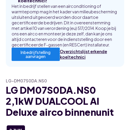
koeltechnici!
Het in bedrijf stellen van een airconditioning of
warmtepomp mag in het kader van milieubescherming
uitsluitend uitgevoerd worden door daartoe
gecertificeerde bedrijven. Dit in overeenstemming
met artikel 10 van verordening (eu) 517/2014. Koop je bij
ons een airco en monteer je deze zelf, dan kan je ons
altijd contacteren voor de indienststelling door een
gecertificeerde F-gassen (en RESCert) installateur.
Overzichtslijst erkende
Inbedrijfstelling
aanvragen
koeltechnici
LG-DM07S0DA.NS0
LG DM07S0DA.NS0
2,1kW DUALCOOL AI
Deluxe airco binnenunit