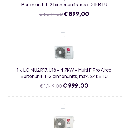
Buitenunit,
Buitenunit, 1-2 binnenunits, max. 21kBTU
1-
2
Oorspronkelijke
€
899,00
Huidige
€
1.049,00
binnenunits,
prijs
prijs
max.
was:
is:
21kBTU
€ 1.049,00.
€ 899,00.
LG
MU2R17.U18
-
4,7kW
-
Multi
F
Pro
1
×
LG MU2R17.U18 - 4,7kW - Multi F Pro Airco
Airco
Buitenunit,
Buitenunit, 1-2 binnenunits, max. 24kBTU
1-
2
Oorspronkelijke
€
999,00
Huidige
€
1.149,00
binnenunits,
prijs
prijs
max.
was:
is:
24kBTU
€ 1.149,00.
€ 999,00.
LG
MU3R19.U24
-
5,3kW
-