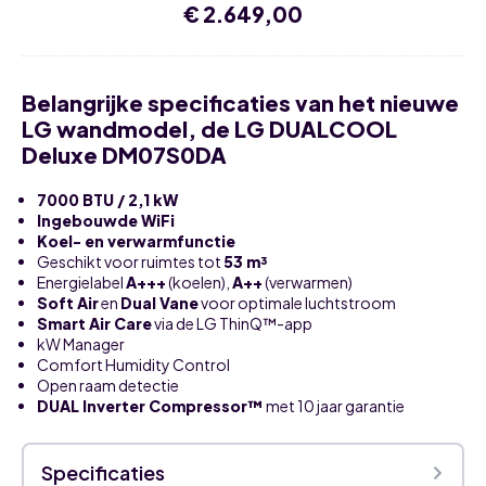
5
€
2.649,00
binnenunits,
max.
58kBTU
Belangrijke specificaties van het nieuwe
LG wandmodel, de LG DUALCOOL
Deluxe DM07S0DA
7000 BTU / 2,1 kW
Ingebouwde WiFi
Koel- en verwarmfunctie
Geschikt voor ruimtes tot
53 m³
Energielabel
A+++
(koelen),
A++
(verwarmen)
Soft Air
en
Dual Vane
voor optimale luchtstroom
Smart Air Care
via de LG ThinQ™-app
kW Manager
Comfort Humidity Control
Open raam detectie
DUAL Inverter Compressor™
met 10 jaar garantie
Specificaties