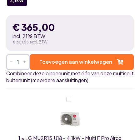
2,1kW
€
365,00
incl. 21% BTW
€
301,65
excl. BTW
LG
DM07S0DA.NS0
Toevoegen aan winkelwagen
2,1kW
DUALCOOL
Combineer deze binnenunit met één van deze multisplit
AI
buitenunit (meerdere aansluitingen)
Deluxe
airco
binnenunit
aantal
LG
MU2R15.U18
-
4,1kW
-
Multi
F
Pro
1
×
LG MU2R15.U18 - 4,1kW - Multi F Pro Airco
Airco