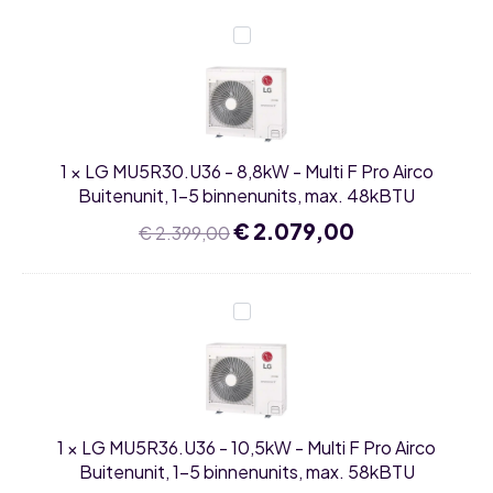
41kBTU
LG
MU5R30.U36
-
8,8kW
-
Multi
F
Pro
1
×
LG MU5R30.U36 - 8,8kW - Multi F Pro Airco
Airco
Buitenunit,
Buitenunit, 1-5 binnenunits, max. 48kBTU
1-
5
Oorspronkelijke
€
2.079,00
Huidige
€
2.399,00
binnenunits,
prijs
prijs
max.
was:
is:
48kBTU
€ 2.399,00.
€ 2.079,00.
LG
MU5R36.U36
-
10,5kW
-
Multi
F
Pro
1
×
LG MU5R36.U36 - 10,5kW - Multi F Pro Airco
Airco
Buitenunit,
Buitenunit, 1-5 binnenunits, max. 58kBTU
1-