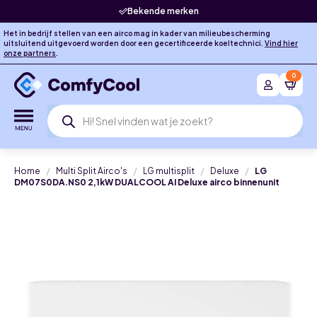
Bekende merken
Het in bedrijf stellen van een airco mag in kader van milieubescherming
uitsluitend uitgevoerd worden door een gecertificeerde koeltechnici.
Vind hier
onze partners
.
0
Producten
zoeken
Home
Multi Split Airco's
LG multisplit
Deluxe
LG
DM07S0DA.NS0 2,1kW DUALCOOL AI Deluxe airco binnenunit