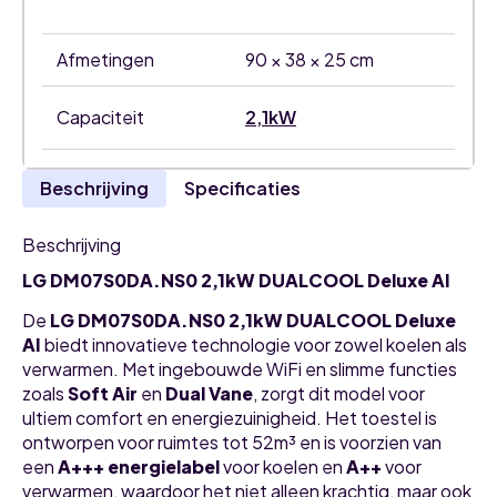
Afmetingen
90 × 38 × 25 cm
Capaciteit
2,1kW
Beschrijving
Specificaties
Beschrijving
LG DM07S0DA.NS0 2,1kW DUALCOOL Deluxe AI
De
LG DM07S0DA.NS0 2,1kW DUALCOOL Deluxe
AI
biedt innovatieve technologie voor zowel koelen als
verwarmen. Met ingebouwde WiFi en slimme functies
zoals
Soft Air
en
Dual Vane
, zorgt dit model voor
ultiem comfort en energiezuinigheid. Het toestel is
ontworpen voor ruimtes tot 52m³ en is voorzien van
een
A+++ energielabel
voor koelen en
A++
voor
verwarmen, waardoor het niet alleen krachtig, maar ook