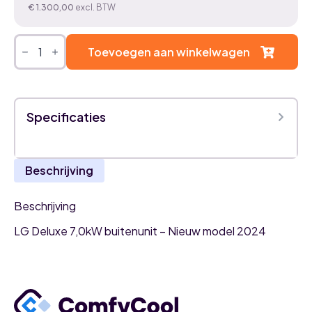
€
1.300,00
excl. BTW
LG
Deluxe
Toevoegen aan winkelwagen
7,0kW
airco
buitenunit
aantal
Specificaties
Beschrijving
Beschrijving
LG Deluxe 7,0kW buitenunit – Nieuw model 2024