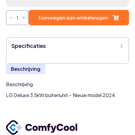
LG
Deluxe
Toevoegen aan winkelwagen
3,5kW
airco
buitenunit
aantal
Specificaties
Beschrijving
Beschrijving
LG Deluxe 3,5kW buitenunit – Nieuw model 2024