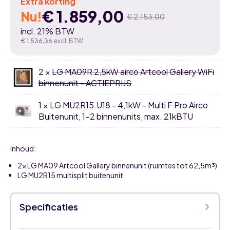
Extra korting
€
1.859,00
Nu!
€
2.153,00
Oorspronkelijke
Huidige
incl. 21% BTW
prijs
prijs
€
1.536,36
excl. BTW
was:
is:
2 ×
LG MA09R 2,5kW airco Artcool Gallery WiFi
€ 2.153,00.
€ 1.859,00.
binnenunit - ACTIEPRIJS
1 × LG MU2R15.U18 - 4,1kW - Multi F Pro Airco
Buitenunit, 1-2 binnenunits, max. 21kBTU
Inhoud:
2x LG
MA09 Artcool Gallery
binnenunit (ruimtes tot 62,5m³)
LG MU2R15 multisplit buitenunit
Specificaties