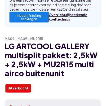
ons een airco en monteer je deze zelf, dan kan je ons
altijd contacteren voor de indienststelling door een
gecertificeerde F-gassen (en RESCert) installateur.
Overzichtslijst erkende
Inbedrijfstelling
aanvragen
koeltechnici
MA09 + MA09 + MU2R15
LG ARTCOOL GALLERY
multisplit pakket: 2,5kW
+ 2,5kW + MU2R15 multi
airco buitenunit
Uitverkocht