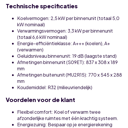
Technische specificaties
Koelvermogen
: 2,5 kW per binnenunit (totaal 5,0
kW nominaal)
Verwarmingsvermogen
: 3,3 kW per binnenunit
(totaal 6,6 kW nominaal)
Energie-efficiëntieklasse
: A+++ (koelen), A+
(verwarmen)
Geluidsniveau binnenunit
: 19 dB (laagste stand)
Afmetingen binnenunit (S09ET)
: 837 x 308 x 189
mm
Afmetingen buitenunit (MU2R15)
: 770 x 545 x 288
mm
Koudemiddel
: R32 (milieuvriendelijk)
Voordelen voor de klant
Flexibel comfort
: Koel of verwarm twee
afzonderlijke ruimtes met één krachtig systeem.
Energiezuinig
: Bespaar op je energierekening