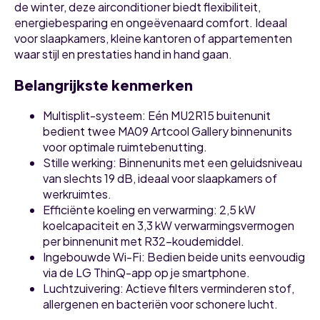
de winter, deze airconditioner biedt flexibiliteit,
energiebesparing en ongeëvenaard comfort. Ideaal
voor slaapkamers, kleine kantoren of appartementen
waar stijl en prestaties hand in hand gaan.
Belangrijkste kenmerken
Multisplit-systeem
: Eén MU2R15 buitenunit
bedient twee MA09 Artcool Gallery binnenunits
voor optimale ruimtebenutting.
Stille werking
: Binnenunits met een geluidsniveau
van slechts 19 dB, ideaal voor slaapkamers of
werkruimtes.
Efficiënte koeling en verwarming
: 2,5 kW
koelcapaciteit en 3,3 kW verwarmingsvermogen
per binnenunit met R32-koudemiddel.
Ingebouwde Wi-Fi
: Bedien beide units eenvoudig
via de LG ThinQ-app op je smartphone.
Luchtzuivering
: Actieve filters verminderen stof,
allergenen en bacteriën voor schonere lucht.