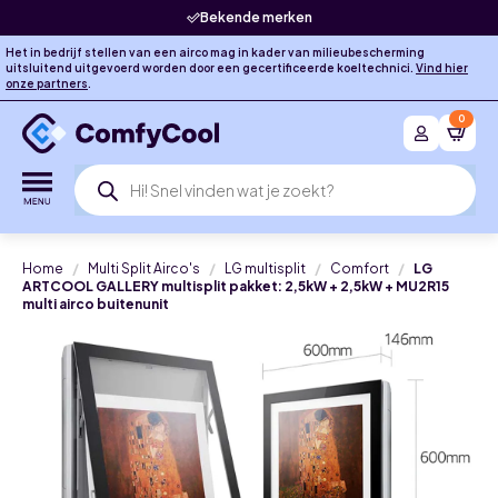
Bekende merken
Het in bedrijf stellen van een airco mag in kader van milieubescherming
uitsluitend uitgevoerd worden door een gecertificeerde koeltechnici.
Vind hier
onze partners
.
0
Producten
zoeken
Home
Multi Split Airco's
LG multisplit
Comfort
LG
ARTCOOL GALLERY multisplit pakket: 2,5kW + 2,5kW + MU2R15
multi airco buitenunit