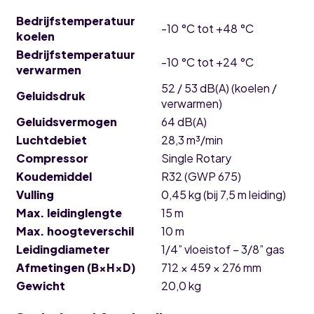
Bedrijfstemperatuur
-10 °C tot +48 °C
koelen
Bedrijfstemperatuur
-10 °C tot +24 °C
verwarmen
52 / 53 dB(A) (koelen /
Geluidsdruk
verwarmen)
Geluidsvermogen
64 dB(A)
Luchtdebiet
28,3 m³/min
Compressor
Single Rotary
Koudemiddel
R32 (GWP 675)
Vulling
0,45 kg (bij 7,5 m leiding)
Max. leidinglengte
15 m
Max. hoogteverschil
10 m
Leidingdiameter
1/4” vloeistof – 3/8” gas
Afmetingen (B×H×D)
712 × 459 × 276 mm
Gewicht
20,0 kg