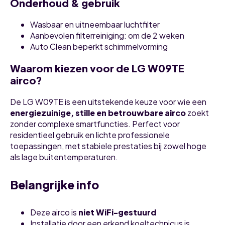
Onderhoud & gebruik
Wasbaar en uitneembaar luchtfilter
Aanbevolen filterreiniging: om de 2 weken
Auto Clean beperkt schimmelvorming
Waarom kiezen voor de LG W09TE
airco?
De LG W09TE is een uitstekende keuze voor wie een
energiezuinige, stille en betrouwbare airco
zoekt
zonder complexe smartfuncties. Perfect voor
residentieel gebruik en lichte professionele
toepassingen, met stabiele prestaties bij zowel hoge
als lage buitentemperaturen.
Belangrijke info
Deze airco is
niet WiFi-gestuurd
Installatie door een erkend koeltechnicus is