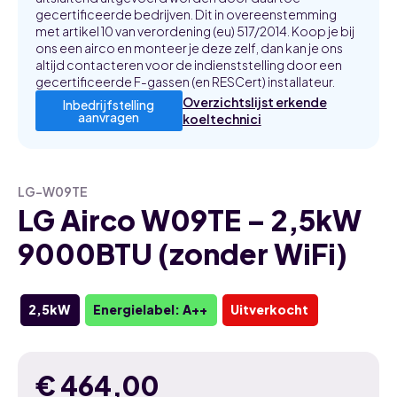
gecertificeerde bedrijven. Dit in overeenstemming
met artikel 10 van verordening (eu) 517/2014. Koop je bij
ons een airco en monteer je deze zelf, dan kan je ons
altijd contacteren voor de indienststelling door een
gecertificeerde F-gassen (en RESCert) installateur.
Overzichtslijst erkende
Inbedrijfstelling
aanvragen
koeltechnici
LG-W09TE
LG Airco W09TE – 2,5kW
9000BTU (zonder WiFi)
2,5kW
Energielabel: A++
Uitverkocht
€
464,00