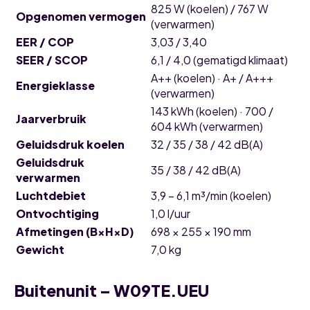
825 W (koelen) / 767 W
Opgenomen vermogen
(verwarmen)
EER / COP
3,03 / 3,40
SEER / SCOP
6,1 / 4,0 (gematigd klimaat)
A++ (koelen) · A+ / A+++
Energieklasse
(verwarmen)
143 kWh (koelen) · 700 /
Jaarverbruik
604 kWh (verwarmen)
Geluidsdruk koelen
32 / 35 / 38 / 42 dB(A)
Geluidsdruk
35 / 38 / 42 dB(A)
verwarmen
Luchtdebiet
3,9 – 6,1 m³/min (koelen)
Ontvochtiging
1,0 l/uur
Afmetingen (B×H×D)
698 × 255 × 190 mm
Gewicht
7,0 kg
Buitenunit – W09TE.UEU