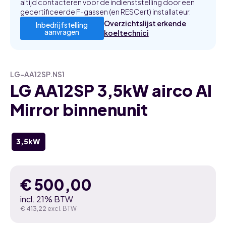
altijd contacteren voor de indienststelling door een
gecertificeerde F-gassen (en RESCert) installateur.
Overzichtslijst erkende
Inbedrijfstelling
aanvragen
koeltechnici
LG-AA12SP.NS1
LG AA12SP 3,5kW airco AI
Mirror binnenunit
3,5kW
€
500,00
incl. 21% BTW
€
413,22
excl. BTW