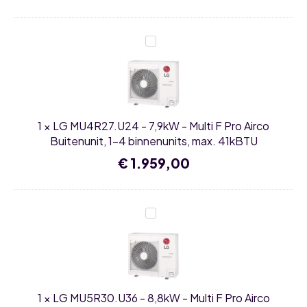
prijs
prijs
max.
was:
is:
39kBTU
€ 1.649,00.
€ 1.485,00.
LG
MU4R27.U24
-
7,9kW
-
Multi
F
Pro
1
×
LG MU4R27.U24 - 7,9kW - Multi F Pro Airco
Airco
Buitenunit,
Buitenunit, 1-4 binnenunits, max. 41kBTU
1-
4
€
1.959,00
binnenunits,
max.
41kBTU
LG
MU5R30.U36
-
8,8kW
-
Multi
F
Pro
1
×
LG MU5R30.U36 - 8,8kW - Multi F Pro Airco
Airco