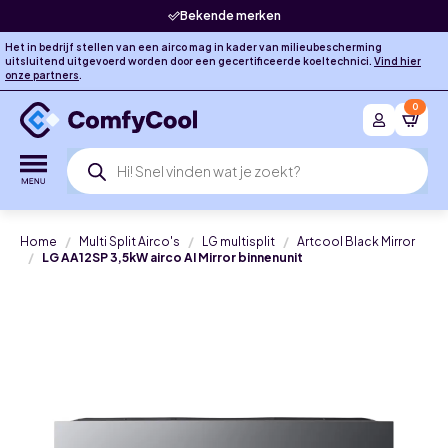
Bekende merken
Het in bedrijf stellen van een airco mag in kader van milieubescherming
uitsluitend uitgevoerd worden door een gecertificeerde koeltechnici.
Vind hier
onze partners
.
0
Producten
zoeken
Home
Multi Split Airco's
LG multisplit
Artcool Black Mirror
LG AA12SP 3,5kW airco AI Mirror binnenunit