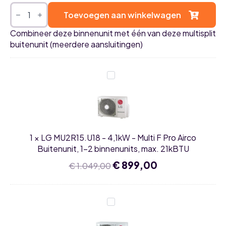
LG
AA12SP
Toevoegen aan winkelwagen
3,5kW
airco
Combineer deze binnenunit met één van deze multisplit
AI
buitenunit (meerdere aansluitingen)
Mirror
binnenunit
aantal
LG
MU2R15.U18
-
4,1kW
-
Multi
F
Pro
1
×
LG MU2R15.U18 - 4,1kW - Multi F Pro Airco
Airco
Buitenunit,
Buitenunit, 1-2 binnenunits, max. 21kBTU
1-
2
Oorspronkelijke
€
899,00
Huidige
€
1.049,00
binnenunits,
prijs
prijs
max.
was:
is:
21kBTU
€ 1.049,00.
€ 899,00.
LG
MU2R17.U18
-
4,7kW