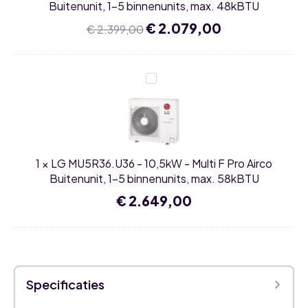
Buitenunit,
Buitenunit, 1-5 binnenunits, max. 48kBTU
1-
5
Oorspronkelijke
€
2.079,00
Huidige
€
2.399,00
binnenunits,
prijs
prijs
max.
was:
is:
48kBTU
€ 2.399,00.
€ 2.079,00.
LG
MU5R36.U36
-
10,5kW
-
Multi
F
Pro
1
×
LG MU5R36.U36 - 10,5kW - Multi F Pro Airco
Airco
Buitenunit,
Buitenunit, 1-5 binnenunits, max. 58kBTU
1-
5
€
2.649,00
binnenunits,
max.
58kBTU
Specificaties