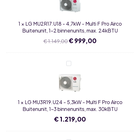
-
Multi
F
Pro
1
×
LG MU2R17.U18 - 4,7kW - Multi F Pro Airco
Airco
Buitenunit,
Buitenunit, 1-2 binnenunits, max. 24kBTU
1-
2
Oorspronkelijke
€
999,00
Huidige
€
1.149,00
binnenunits,
prijs
prijs
max.
was:
is:
24kBTU
€ 1.149,00.
€ 999,00.
LG
MU3R19.U24
-
5,3kW
-
Multi
F
Pro
1
×
LG MU3R19.U24 - 5,3kW - Multi F Pro Airco
Airco
Buitenunit,
Buitenunit, 1-3 binnenunits, max. 30kBTU
1-
3
€
1.219,00
binnenunits,
max.
30kBTU