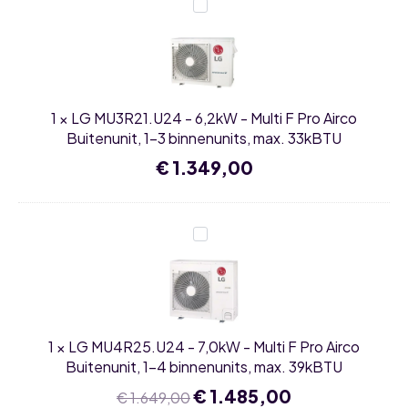
LG
MU3R21.U24
-
6,2kW
-
Multi
F
Pro
1
×
LG MU3R21.U24 - 6,2kW - Multi F Pro Airco
Airco
Buitenunit,
Buitenunit, 1-3 binnenunits, max. 33kBTU
1-
3
€
1.349,00
binnenunits,
max.
33kBTU
LG
MU4R25.U24
-
7,0kW
-
Multi
F
Pro
1
×
LG MU4R25.U24 - 7,0kW - Multi F Pro Airco
Airco
Buitenunit,
Buitenunit, 1-4 binnenunits, max. 39kBTU
1-
4
Oorspronkelijke
€
1.485,00
Huidige
€
1.649,00
binnenunits,