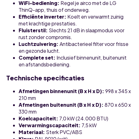
WiFi-bediening:
Regel je airco met de LG
ThinQ-app, thuis of onderweg.
Efficiënte inverter:
Koelt en verwarmt zuinig
met krachtige prestaties.
Fluisterstil:
Slechts 21 dB in slaapmodus voor
rust zonder compromis.
Luchtzuivering:
Antibacterieel filter voor frisse
en gezonde lucht.
Complete set:
Inclusief binnenunit, buitenunit
en afstandsbediening.
Technische specificaties
Afmetingen binnenunit (B x H x D):
998 x 345 x
210 mm
Afmetingen buitenunit (B x H x D):
870 x 650 x
330 mm
Koelcapaciteit:
7,0 kW (24.000 BTU)
Verwarmingscapaciteit:
7,5 kW
Materiaal:
Sterk PVC/ABS
Kleur:
RAL 9010 (wit)