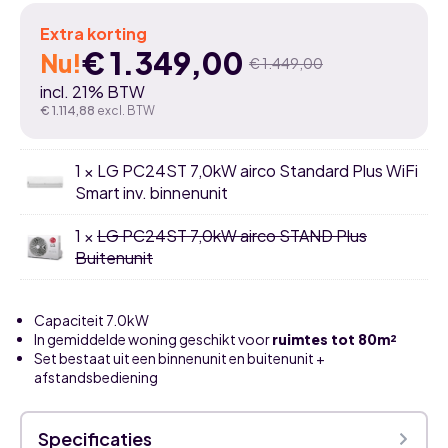
Extra korting
€
1.349,00
Nu!
€
1.449,00
Oorspronkelijke
Huidige
incl. 21% BTW
prijs
prijs
€
1.114,88
excl. BTW
was:
is:
1 × LG PC24ST 7,0kW airco Standard Plus WiFi
€ 1.449,00.
€ 1.349,00.
Smart inv. binnenunit
1 ×
LG PC24ST 7,0kW airco STAND Plus
Buitenunit
Capaciteit 7.0kW
In gemiddelde woning geschikt voor
ruimtes tot 80m²
Set bestaat uit een binnenunit en buitenunit +
afstandsbediening
Specificaties