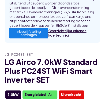
uitsluitend uitgevoerd worden door daartoe
gecertificeerde bedrijven. Dit in overeenstemming
met artikel 10 van verordening (eu) 517/2014. Koop je bij
ons een airco en monteer je deze zelf, dan kan je ons
altijd contacteren voor de indienststelling door een
gecertificeerde F-gassen (en RESCert) installateur.
Overzichtslijst erkende
Inbedrijfstelling
aanvragen
koeltechnici
LG-PC24ST-SET
LG Airco 7.0kW Standard
Plus PC24ST WiFi Smart
Inverter SET
7,0kW
Energielabel: A++
Uitverkocht