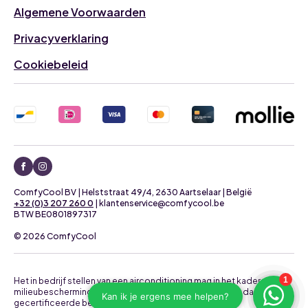
Algemene Voorwaarden
Privacyverklaring
Cookiebeleid
ComfyCool BV | Helststraat 49/4, 2630 Aartselaar | België
+32 (0)3 207 260 0
| klantenservice@comfycool.be
BTW BE0801897317
© 2026 ComfyCool
Het in bedrijf stellen van een airconditioning mag in het kader van
milieubescherming uitsluitend uitgevoerd worden door daartoe
gecertificeerde bedrijven.
Neem contact op voor een