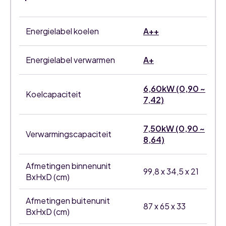
Energielabel koelen
A++
Energielabel verwarmen
A+
6,60kW (0,90 ~
Koelcapaciteit
7,42)
7,50kW (0,90 ~
Verwarmingscapaciteit
8,64)
Afmetingen binnenunit
99,8 x 34,5 x 21
BxHxD (cm)
Afmetingen buitenunit
87 x 65 x 33
BxHxD (cm)