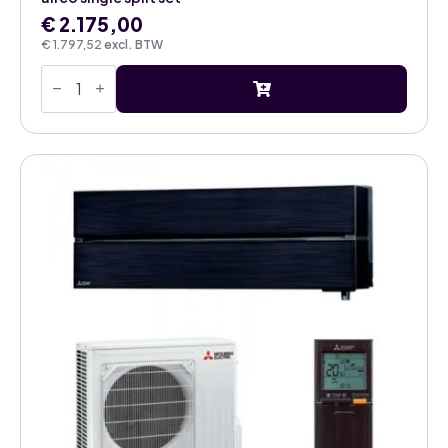
€
2.175,00
€
1.797,52
excl. BTW
Mitsubishi
Electric
Diamond
natural
white
5,0kW
airco
single
split
set
aantal