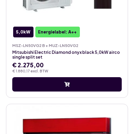
5,0kW
Energielabel: A++
MSZ-LN50VG2 B + MUZ-LN50VG2
Mitsubishi Electric Diamond onyx black 5,0kW airco
single split set
€
2.275,00
€
1.880,17
excl. BTW