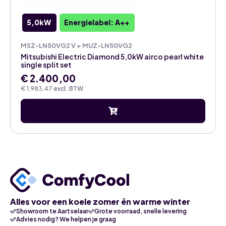
5,0kW
Energielabel: A++
MSZ-LN50VG2 V + MUZ-LN50VG2
Mitsubishi Electric Diamond 5,0kW airco pearl white
single split set
€
2.400,00
€
1.983,47
excl. BTW
Alles voor een koele zomer én warme winter
Showroom te Aartselaar
Grote voorraad, snelle levering
Advies nodig? We helpen je graag