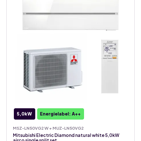
5,0kW
Energielabel: A++
MSZ-LN50VG2 W + MUZ-LN50VG2
Mitsubishi Electric Diamond natural white 5,0kW
airco single split set