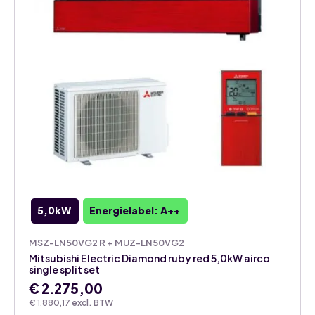
5,0kW
Energielabel: A++
MSZ-LN50VG2 R + MUZ-LN50VG2
Mitsubishi Electric Diamond ruby red 5,0kW airco
single split set
€
2.275,00
€
1.880,17
excl. BTW