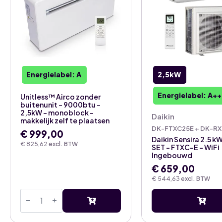
Energielabel: A
2,5kW
Energielabel: A++
Unitless™ Airco zonder
buitenunit – 9000btu –
2,5kW – monoblock –
Daikin
makkelijk zelf te plaatsen
DK-FTXC25E + DK-R
€
999,00
Daikin Sensira 2.5 k
€
825,62
excl. BTW
SET – FTXC-E – WiFi
Ingebouwd
€
659,00
€
544,63
excl. BTW
Unitless™
Airco
zonder
buitenunit