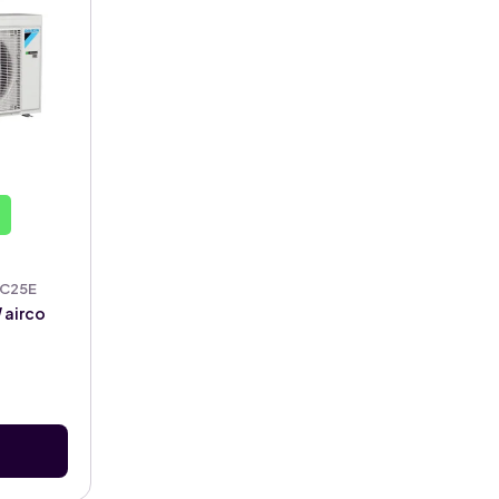
XC25E
W airco