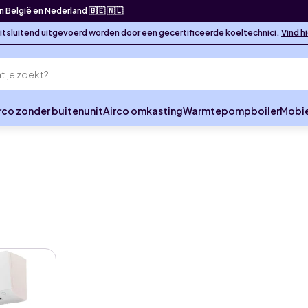
in België en Nederland 🇧🇪 🇳🇱
 uitsluitend uitgevoerd worden door een gecertificeerde koeltechnici.
Vind h
rco zonder buitenunit
Airco omkasting
Warmtepompboiler
Mobie