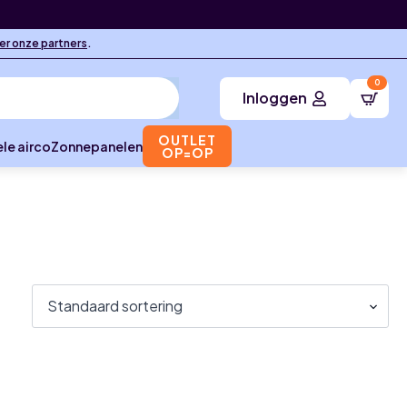
ier onze partners
.
0
Inloggen
OUTLET
le airco
Zonnepanelen
OP=OP