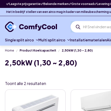
Laagste prijsgarantie
Bekende merken
Grote voorraad
Levering 
Het in bedrijf stellen van een airco mag in kader van milieubescherming
Producten
zoeken
Single split airco
Multi split airco
Installatiematerialen
Ai
Home
Product Koelcapaciteit
2,50kW (1,30 ~ 2,80)
2,50kW (1,30 ~ 2,80)
Toont alle 2 resultaten