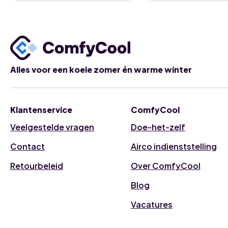
-
9000btu
-
2,5kW
-
monoblock
-
makkelijk
zelf
Alles voor een koele zomer én warme winter
te
plaatsen
aantal
Klantenservice
ComfyCool
Veelgestelde vragen
Doe-het-zelf
Contact
Airco indienststelling
Retourbeleid
Over ComfyCool
Blog
Vacatures