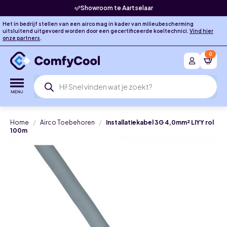
Showroom te Aartselaar
Het in bedrijf stellen van een airco mag in kader van milieubescherming
uitsluitend uitgevoerd worden door een gecertificeerde koeltechnici.
Vind hier
onze partners
.
0
Producten
zoeken
Home
Airco Toebehoren
Installatiekabel 3G 4,0mm² LIYY rol
100m