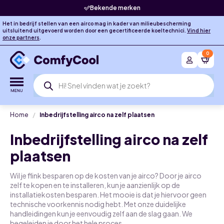
Bekende merken
Het in bedrijf stellen van een airco mag in kader van milieubescherming
uitsluitend uitgevoerd worden door een gecertificeerde koeltechnici.
Vind hier
onze partners
.
0
Producten
zoeken
Home
Inbedrijfstelling airco na zelf plaatsen
Inbedrijfstelling airco na zelf
plaatsen
Wil je flink besparen op de kosten van je airco? Door je airco
zelf te kopen en te installeren, kun je aanzienlijk op de
installatiekosten besparen. Het mooie is dat je hiervoor geen
technische voorkennis nodig hebt. Met onze duidelijke
handleidingen kun je eenvoudig zelf aan de slag gaan. We
begeleiden je door het hele proces.