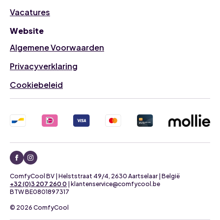
Vacatures
Website
Algemene Voorwaarden
Privacyverklaring
Cookiebeleid
ComfyCool BV | Helststraat 49/4, 2630 Aartselaar | België
+32 (0)3 207 260 0
| klantenservice@comfycool.be
BTW BE0801897317
© 2026 ComfyCool