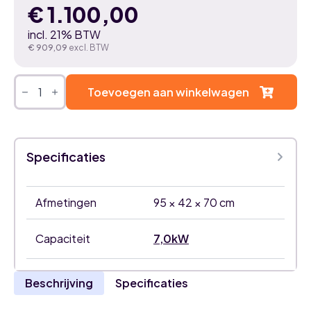
€
1.100,00
incl. 21% BTW
€
909,09
excl. BTW
Gree
Pular
Toevoegen aan winkelwagen
Pulse
7,0kW
airco
buitenunit
aantal
Specificaties
Afmetingen
95 × 42 × 70 cm
Capaciteit
7,0kW
Beschrijving
Specificaties