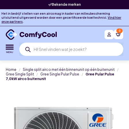
Bekende merken
Het in bedrijf stellen van een airco mag in kader van milieubescherming
uitsluitend uitgevoerd worden door een gecertificeerde koeltechnici.
Vind hier
onze partners
.
0
Producten
zoeken
Home
Single split airco met één binnenunit op één buitenunit
Gree Single Split
Gree Single Pular Pulse
Gree Pular Pulse
7,0kW airco buitenunit