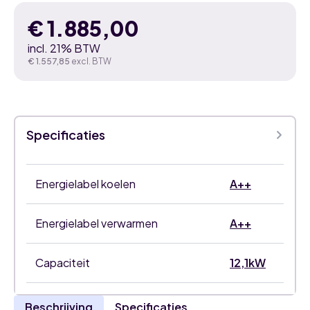
€
1.885,00
incl. 21% BTW
€
1.557,85
excl. BTW
Specificaties
Energielabel koelen
A++
Energielabel verwarmen
A++
Capaciteit
12,1kW
Beschrijving
Specificaties