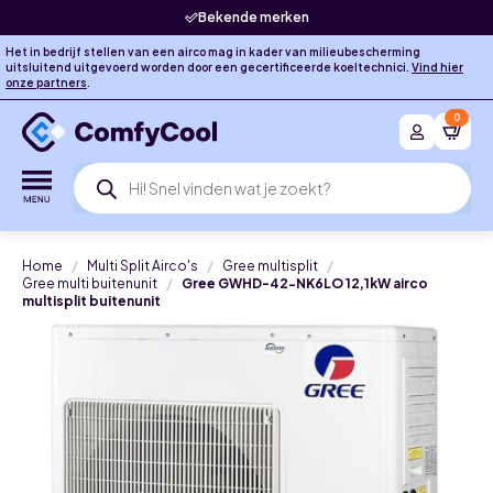
Bekende merken
Het in bedrijf stellen van een airco mag in kader van milieubescherming
uitsluitend uitgevoerd worden door een gecertificeerde koeltechnici.
Vind hier
onze partners
.
0
Producten
zoeken
Home
Multi Split Airco's
Gree multisplit
Gree multi buitenunit
Gree GWHD-42-NK6LO 12,1kW airco
multisplit buitenunit