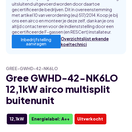
uitsluitend uitgevoerd worden door daartoe
gecertificeerde bedrijven. Dit in overeenstemming
met artikel 10 van verordening (eu) 517/2014. Koop je bij
ons een airco en monteer je deze zelf, dan kan je ons
altijd contacteren voor de indienststelling door een
gecertificeerde F-gassen (en RESCert) installateur.
Overzichtslijst erkende
Inbedrijfstelling
aanvragen
koeltechnici
GREE-GWHD-42-NK6LO
Gree GWHD-42-NK6LO
12,1kW airco multisplit
buitenunit
12,1kW
Energielabel: A++
Uitverkocht