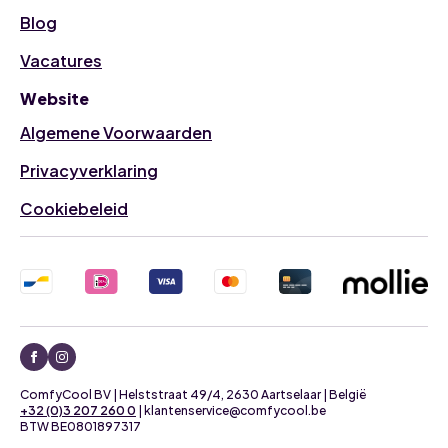
Blog
Vacatures
Website
Algemene Voorwaarden
Privacyverklaring
Cookiebeleid
ComfyCool BV | Helststraat 49/4, 2630 Aartselaar | België
+32 (0)3 207 260 0
| klantenservice@comfycool.be
BTW BE0801897317