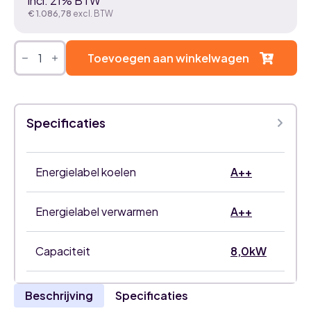
incl. 21% BTW
€
1.086,78
excl. BTW
Gree
GWHD-
Toevoegen aan winkelwagen
28-
NK6LO
8,0kW
airco
multisplit
Specificaties
buitenunit
aantal
Energielabel koelen
A++
Energielabel verwarmen
A++
Capaciteit
8,0kW
Beschrijving
Specificaties