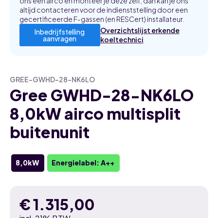
ons een airco en monteer je deze zelf, dan kan je ons
altijd contacteren voor de indienststelling door een
gecertificeerde F-gassen (en RESCert) installateur.
Overzichtslijst erkende
Inbedrijfstelling
aanvragen
koeltechnici
GREE-GWHD-28-NK6LO
Gree GWHD-28-NK6LO
8,0kW airco multisplit
buitenunit
8,0kW
Energielabel: A++
€
1.315,00