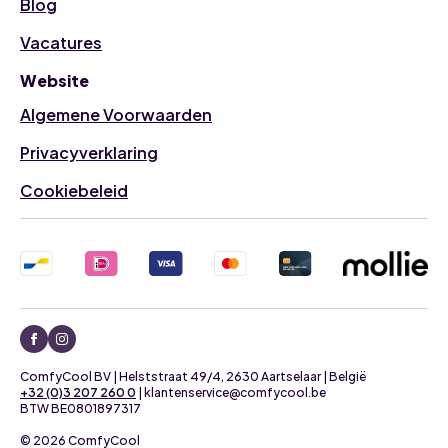
Blog
Vacatures
Website
Algemene Voorwaarden
Privacyverklaring
Cookiebeleid
ComfyCool BV | Helststraat 49/4, 2630 Aartselaar | België
+32 (0)3 207 260 0
| klantenservice@comfycool.be
BTW BE0801897317
© 2026 ComfyCool