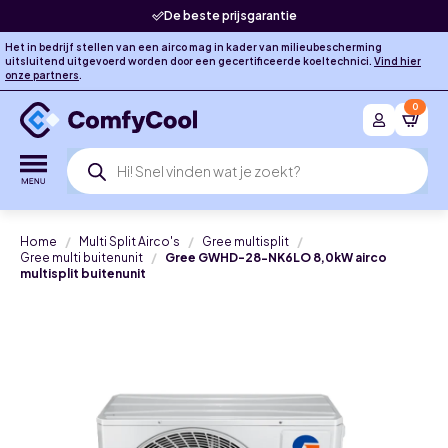
De beste prijsgarantie
Het in bedrijf stellen van een airco mag in kader van milieubescherming
uitsluitend uitgevoerd worden door een gecertificeerde koeltechnici.
Vind hier
onze partners
.
0
Producten
zoeken
Home
Multi Split Airco's
Gree multisplit
Gree multi buitenunit
Gree GWHD-28-NK6LO 8,0kW airco
multisplit buitenunit