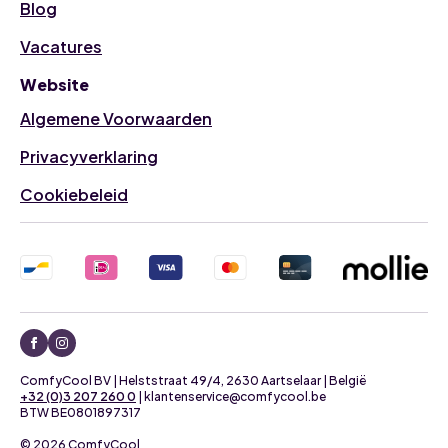
Blog
Vacatures
Website
Algemene Voorwaarden
Privacyverklaring
Cookiebeleid
ComfyCool BV | Helststraat 49/4, 2630 Aartselaar | België
+32 (0)3 207 260 0
| klantenservice@comfycool.be
BTW BE0801897317
© 2026 ComfyCool