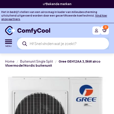
Bekende merken
Het in bedrijf stellen van een airco mag in kader van milieubescherming
uitsluitend uitgevoerd worden door een gecertificeerde koeltechnici.
Vind hier
onze partners
.
0
Producten
zoeken
Home
Buitenunit Single Split
Gree GEH12AA 3,5kW airco
Vloermodel Nordic buitenunit