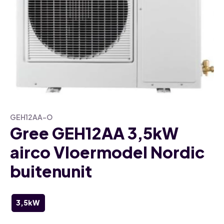
GEH12AA-O
Gree GEH12AA 3,5kW
airco Vloermodel Nordic
buitenunit
3,5kW