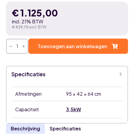
€
1.125,00
incl. 21% BTW
€
929,75
excl. BTW
Gree
GEH12AA
Toevoegen aan winkelwagen
3,5kW
airco
Vloermodel
Nordic
buitenunit
Specificaties
aantal
Afmetingen
95 × 42 × 64 cm
Capaciteit
3,5kW
Beschrijving
Specificaties