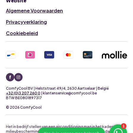
Website
Algemene Voorwaarden
Privacyverklaring
Cookiebeleid
ComfyCool BV | Helststraat 49/4, 2630 Aartselaar | België
+32 (0)3 207 260 0
| klantenservice@comfycool.be
BTW BE0801897317
© 2026 ComfyCool
Het in bedrijf stellen van een airconditioning mag in het kader van
milieubescherming uitsluitend uitgevoerd worden door daartoe