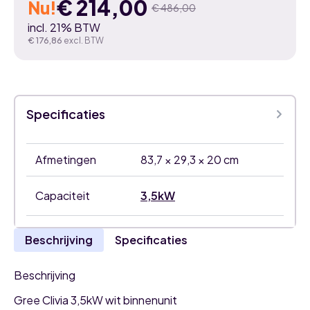
€
214,00
Nu!
€
486,00
Oorspronkelijke
Huidige
incl. 21% BTW
prijs
prijs
€
176,86
excl. BTW
was:
is:
€ 486,00.
€ 214,00.
Specificaties
Afmetingen
83,7 × 29,3 × 20 cm
Capaciteit
3,5kW
Beschrijving
Specificaties
Beschrijving
Gree Clivia 3,5kW wit binnenunit