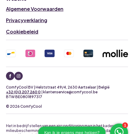
Algemene Voorwaarden
Privacyverklaring
Cookiebeleid
ComfyCool BV | Helststraat 49/4, 2630 Aartselaar | België
+32 (0)3 207 260 0
| klantenservice@comfycool.be
BTW BE0801897317
© 2026 ComfyCool
Het in bedrijf stellen van een airconditioning mag in het kader van
milieubescherming uitsluitend uitgevoerd worden door daartoe