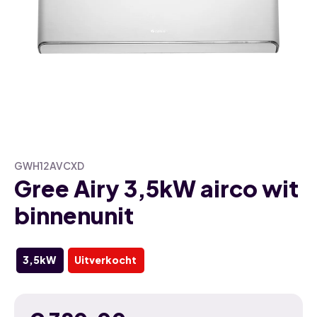
GWH12AVCXD
Gree Airy 3,5kW airco wit
binnenunit
3,5kW
Uitverkocht