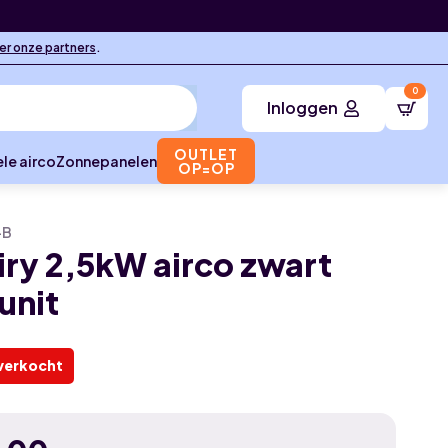
ier onze partners
.
0
Inloggen
OUTLET
le airco
Zonnepanelen
OP=OP
-B
iry 2,5kW airco zwart
unit
verkocht