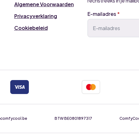
rechstreeks in je mailb
Algemene Voorwaarden
E-mailadres
*
Privacyverklaring
Cookiebeleid
e@comfycool.be
BTW BE0801897317
ComfyCool 