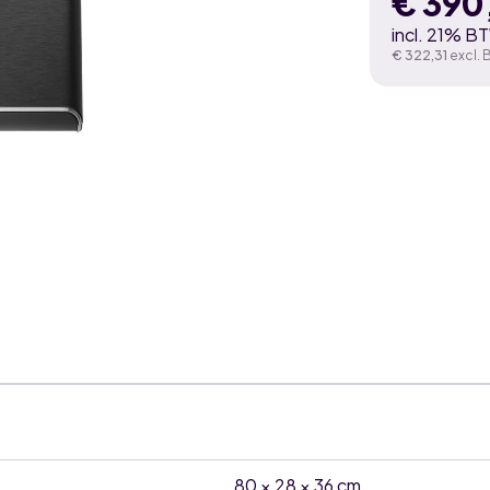
€
390
incl. 21% B
€
322,31
excl.
80 × 28 × 36 cm