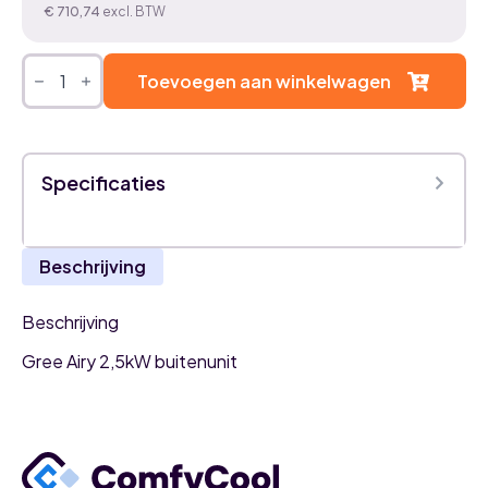
€
710,74
excl. BTW
Gree
Airy
Toevoegen aan winkelwagen
2,5kW
airco
buitenunit
aantal
Specificaties
Beschrijving
Beschrijving
Gree Airy 2,5kW buitenunit