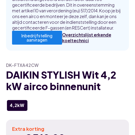
gecertificeerde bedrijven. Dit in overeenstemming
met artikel 10 van verordening (eu) 517/2014. Koop je bij
ons een airco en monteer je deze zelf, dan kan je ons
altijd contacteren voor de indienststelling door een
gecertificeerde F-gassen (en RESCert) installateur.
Overzichtslijst erkende
Inbedrijfstelling
aanvragen
koeltechnici
DK-FTXA42CW
DAIKIN STYLISH Wit 4,2
kW airco binnenunit
4,2kW
Extra korting