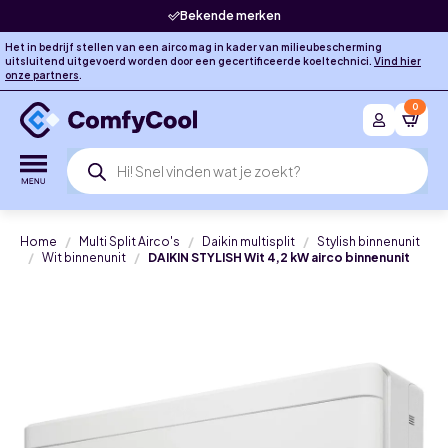
Bekende merken
Het in bedrijf stellen van een airco mag in kader van milieubescherming
uitsluitend uitgevoerd worden door een gecertificeerde koeltechnici.
Vind hier
onze partners
.
0
Producten
zoeken
Home
Multi Split Airco's
Daikin multisplit
Stylish binnenunit
Wit binnenunit
DAIKIN STYLISH Wit 4,2 kW airco binnenunit