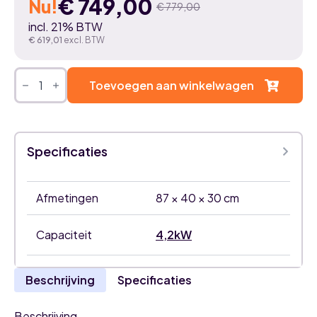
€
749,00
Nu!
€
779,00
Oorspronkelijke
Huidige
incl. 21% BTW
prijs
prijs
€
619,01
excl. BTW
was:
is:
DAIKIN
STYLISH
Toevoegen aan winkelwagen
€ 779,00.
€ 749,00.
Wit
4,2
kW
airco
binnenunit
Specificaties
aantal
Afmetingen
87 × 40 × 30 cm
Capaciteit
4,2kW
Beschrijving
Specificaties
Beschrijving