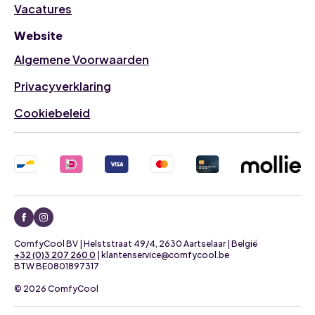
Vacatures
Website
Algemene Voorwaarden
Privacyverklaring
Cookiebeleid
ComfyCool BV | Helststraat 49/4, 2630 Aartselaar | België
+32 (0)3 207 260 0
| klantenservice@comfycool.be
BTW BE0801897317
© 2026 ComfyCool