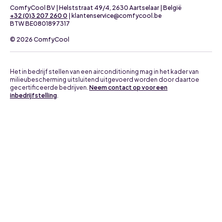
ComfyCool BV | Helststraat 49/4, 2630 Aartselaar | België
+32 (0)3 207 260 0
| klantenservice@comfycool.be
BTW BE0801897317
© 2026 ComfyCool
Het in bedrijf stellen van een airconditioning mag in het kader van
milieubescherming uitsluitend uitgevoerd worden door daartoe
gecertificeerde bedrijven.
Neem contact op voor een
inbedrijfstelling
.