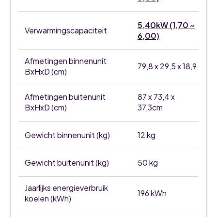
5,40kW (1,70 ~
Verwarmingscapaciteit
6,00)
Afmetingen binnenunit
79,8 x 29,5 x 18,9
BxHxD (cm)
Afmetingen buitenunit
87 x 73,4 x
BxHxD (cm)
37,3cm
Gewicht binnenunit (kg)
12 kg
Gewicht buitenunit (kg)
50 kg
Jaarlijks energieverbruik
196 kWh
koelen (kWh)