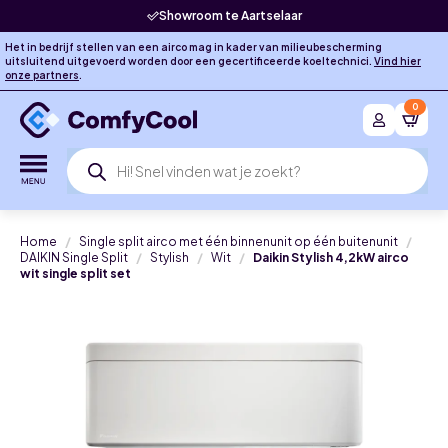
Showroom te Aartselaar
Het in bedrijf stellen van een airco mag in kader van milieubescherming
uitsluitend uitgevoerd worden door een gecertificeerde koeltechnici.
Vind hier
onze partners
.
0
Producten
zoeken
Home
Single split airco met één binnenunit op één buitenunit
DAIKIN Single Split
Stylish
Wit
Daikin Stylish 4,2kW airco
wit single split set