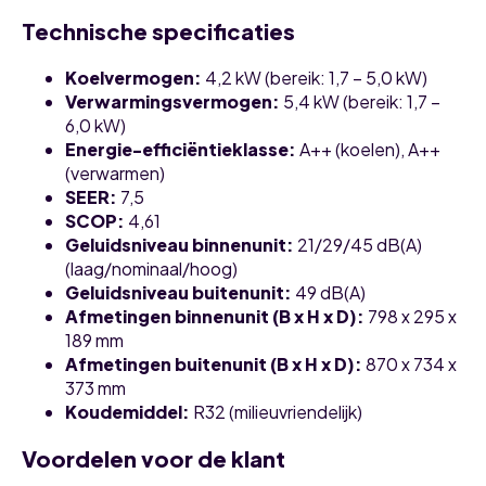
Technische specificaties
Koelvermogen
:
4,2 kW (bereik: 1,7 – 5,0 kW)
Verwarmingsvermogen
:
5,4 kW (bereik: 1,7 –
6,0 kW)
Energie-efficiëntieklasse
:
A++ (koelen), A++
(verwarmen)
SEER
:
7,5
SCOP
:
4,61
Geluidsniveau binnenunit
:
21/29/45 dB(A)
(laag/nominaal/hoog)
Geluidsniveau buitenunit
:
49 dB(A)
Afmetingen binnenunit (B x H x D)
:
798 x 295 x
189 mm
Afmetingen buitenunit (B x H x D)
:
870 x 734 x
373 mm
Koudemiddel
:
R32 (milieuvriendelijk)
Voordelen voor de klant