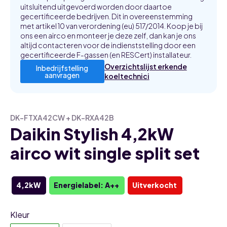
uitsluitend uitgevoerd worden door daartoe
gecertificeerde bedrijven. Dit in overeenstemming
met artikel 10 van verordening (eu) 517/2014. Koop je bij
ons een airco en monteer je deze zelf, dan kan je ons
altijd contacteren voor de indienststelling door een
gecertificeerde F-gassen (en RESCert) installateur.
Overzichtslijst erkende
Inbedrijfstelling
aanvragen
koeltechnici
DK-FTXA42CW + DK-RXA42B
Daikin Stylish 4,2kW
airco wit single split set
4,2kW
Energielabel: A++
Uitverkocht
Kleur