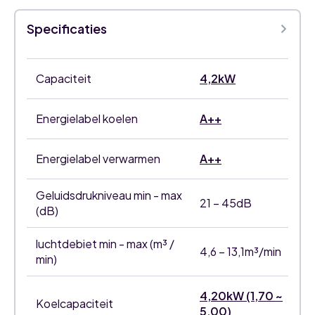
Specificaties
Capaciteit
4,2kW
Energielabel koelen
A++
Energielabel verwarmen
A++
Geluidsdrukniveau min - max
21 – 45dB
(dB)
luchtdebiet min - max (m³ /
4,6 – 13,1m³/min
min)
4,20kW (1,70 ~
Koelcapaciteit
5,00)