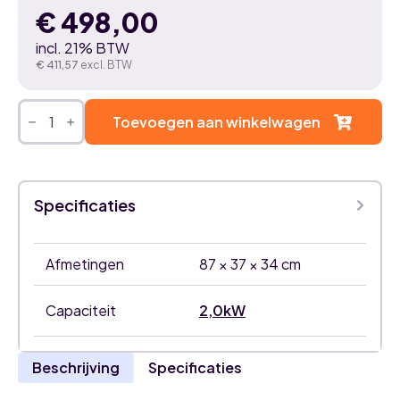
€
498,00
incl. 21% BTW
€
411,57
excl. BTW
DAIKIN
PERFERA
Toevoegen aan winkelwagen
2,0
kW
airco
binnenunit
-
Specificaties
FTXM20A
aantal
Afmetingen
87 × 37 × 34 cm
Capaciteit
2,0kW
Beschrijving
Specificaties