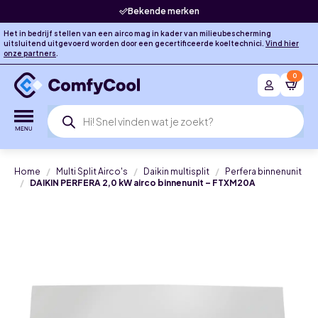
Bekende merken
Het in bedrijf stellen van een airco mag in kader van milieubescherming
uitsluitend uitgevoerd worden door een gecertificeerde koeltechnici.
Vind hier
onze partners
.
0
Producten
zoeken
Home
Multi Split Airco's
Daikin multisplit
Perfera binnenunit
DAIKIN PERFERA 2,0 kW airco binnenunit – FTXM20A