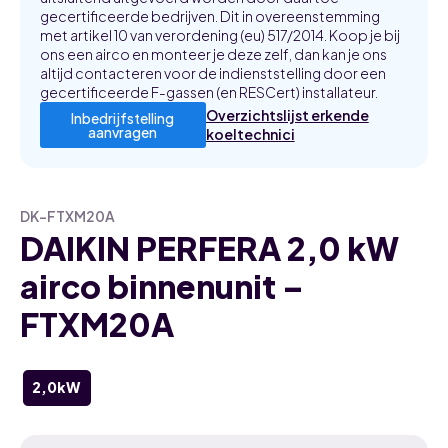
gecertificeerde bedrijven. Dit in overeenstemming
met artikel 10 van verordening (eu) 517/2014. Koop je bij
ons een airco en monteer je deze zelf, dan kan je ons
altijd contacteren voor de indienststelling door een
gecertificeerde F-gassen (en RESCert) installateur.
Overzichtslijst erkende
Inbedrijfstelling
aanvragen
koeltechnici
DK-FTXM20A
DAIKIN PERFERA 2,0 kW
airco binnenunit –
FTXM20A
2,0kW