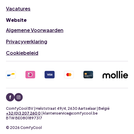
Vacatures
Website
Algemene Voorwaarden
Privacyverklaring
Cookiebeleid
ComfyCool BV | Helststraat 49/4, 2630 Aartselaar | België
+32 (0)3 207 260 0
| klantenservice@comfycool.be
BTW BE0801897317
© 2026 ComfyCool