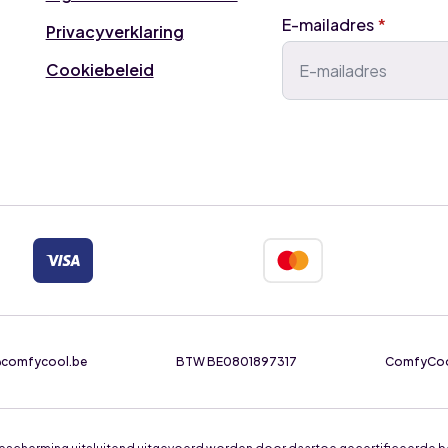
E-mailadres
*
Privacyverklaring
Cookiebeleid
e@comfycool.be
BTW BE0801897317
ComfyCool 