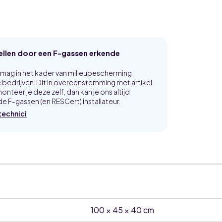
tellen door een F-gassen erkende
p mag in het kader van milieubescherming
bedrijven. Dit in overeenstemming met artikel
onteer je deze zelf, dan kan je ons altijd
e F-gassen (en RESCert) installateur.
technici
100 × 45 × 40 cm