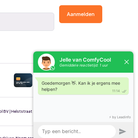
Aanmelden
BV | Helststraat 49/4, 2630 Aartselaar | België