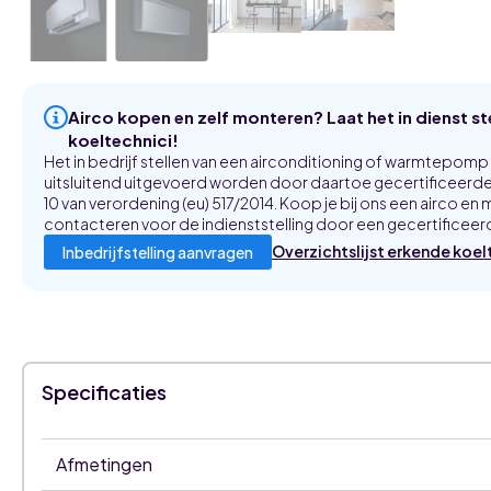
Airco kopen en zelf monteren? Laat het in dienst s
koeltechnici!
Het in bedrijf stellen van een airconditioning of warmtepom
uitsluitend uitgevoerd worden door daartoe gecertificeerde 
10 van verordening (eu) 517/2014. Koop je bij ons een airco en m
contacteren voor de indienststelling door een gecertificeerd
Overzichtslijst erkende koel
Inbedrijfstelling aanvragen
Specificaties
Afmetingen