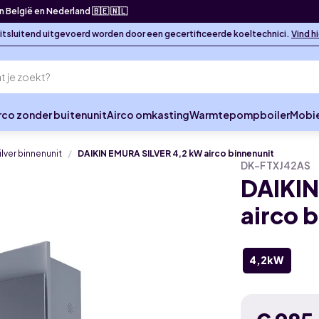
in België en Nederland 🇧🇪 🇳🇱
 uitsluitend uitgevoerd worden door een gecertificeerde koeltechnici.
Vind h
rco zonder buitenunit
Airco omkasting
Warmtepompboiler
Mobie
ilver binnenunit
DAIKIN EMURA SILVER 4,2 kW airco binnenunit
DK-FTXJ42AS
DAIKIN
airco 
4,2kW