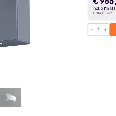
€
985
incl. 21% B
€
814,05
excl.
DAIKIN
EMURA
SILVER
4,2
kW
airco
binnenunit
aantal