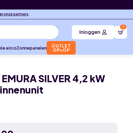
ier onze partners
.
0
Inloggen
OUTLET
le airco
Zonnepanelen
OP=OP
 EMURA SILVER 4,2 kW
binnenunit