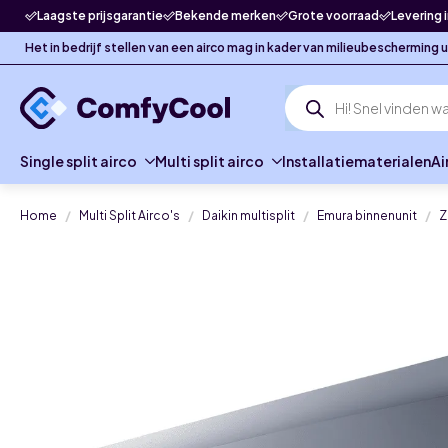
Laagste prijsgarantie
Bekende merken
Grote voorraad
Levering 
Het in bedrijf stellen van een airco mag in kader van milieubescherming
Producten
zoeken
Single split airco
Multi split airco
Installatiematerialen
Ai
Home
Multi Split Airco's
Daikin multisplit
Emura binnenunit
Z