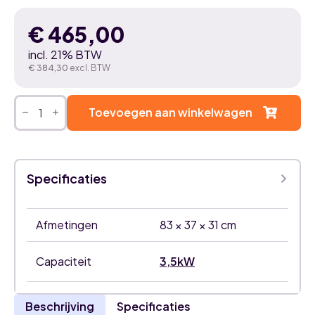
€
465,00
incl. 21% BTW
€
384,30
excl. BTW
DAIKIN
COMFORA
Toevoegen aan winkelwagen
3,5
kW
airco
binnenunit
aantal
Specificaties
Afmetingen
83 × 37 × 31 cm
Capaciteit
3,5kW
Beschrijving
Specificaties