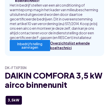
koeltechnici!
Het in bedrijf stellen van een airconditioning of
warmtepomp mag in het kader van milieubescherming
uitsluitend uitgevoerd worden door daartoe
gecertificeerde bedrijven. Dit in overeenstemming
met artikel 10 van verordening (eu) 517/2014. Koop je bij
ons een airco en monteer je deze zelf, dan kan je ons
altijd contacteren voor de indienststelling door een
gecertificeerde F-gassen (en RESCert) installateur.
Overzichtslijst erkende
Inbedrijfstelling
aanvragen
koeltechnici
DK-FTXP35N
DAIKIN COMFORA 3,5 kW
airco binnenunit
3,5kW