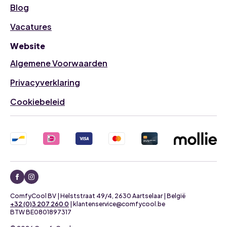
Blog
Vacatures
Website
Algemene Voorwaarden
Privacyverklaring
Cookiebeleid
ComfyCool BV | Helststraat 49/4, 2630 Aartselaar | België
+32 (0)3 207 260 0
| klantenservice@comfycool.be
BTW BE0801897317