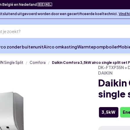
in België en Nederland 🇧🇪 🇳🇱
 uitsluitend uitgevoerd worden door een gecertificeerde koeltechnici.
Vind h
rco zonder buitenunit
Airco omkasting
Warmtepompboiler
Mobie
IN Single Split
Comfora
Daikin Comfora 3,5kW airco single split set
DK-FTXP35N + 
DAIKIN
Daikin
single
3,5kW
Ene