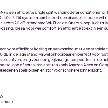
s een efficiënte single split wandmodel airconditioner, o
0-40 m². Dit systeem combineert een discreet, modern wit d
 slechts 20 dB, standaard Wi-Fi via de Onecta-app, luchtzuive
ing. Ideaal voor wie comfort en efficiëntie zoekt in een sub
an voor efficiënte koeling en verwarming, met een stabiele t
 dB in de lage stand, vrijwel onhoorbaar en perfect voor ru
le luchtverdeling voor een gelijkmatige temperatuur in de hel
Onecta-app of spraakassistenten zoals Amazon Alexa en Goog
 allergenen zoals pollen en stof voor schonere binnenlucht.
kW)
warmen)