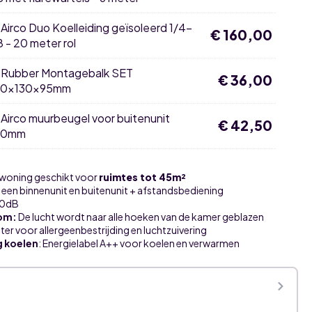
×
Airco Duo Koelleiding geïsoleerd 1/4-
€
160,00
8 - 20 meter rol
×
Rubber Montagebalk SET
€
36,00
0x130x95mm
k
5mm
×
Airco muurbeugel voor buitenunit
€
42,50
00mm
 woning geschikt voor
ruimtes tot 45m²
t een binnenunit en buitenunit + afstandsbediening
20dB
oom:
De lucht wordt naar alle hoeken van de kamer geblazen
lter voor allergeenbestrijding en luchtzuivering
g koelen
: Energielabel A++ voor koelen en verwarmen