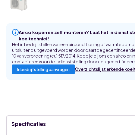
Airco kopen en zelf monteren? Laat het in dienst s
koeltechnici!
Het in bedrijf stellen van een airconditioning of warmtepom
uitsluitend uitgevoerd worden door daartoe gecertificeerde 
10 van verordening (eu) 517/2014. Koop je bij ons een airco en m
contacteren voor de indienststelling door een gecertificeerd
Overzichtslijst erkende koel
Inbedrijfstelling aanvragen
Specificaties