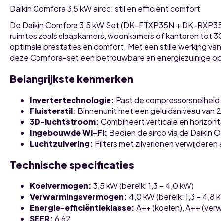
Daikin Comfora 3,5 kW airco: stil en efficiënt comfort
De Daikin Comfora 3,5 kW Set (DK-FTXP35N + DK-RXP35N) i
ruimtes zoals slaapkamers, woonkamers of kantoren tot 3
optimale prestaties en comfort. Met een stille werking van
deze Comfora-set een betrouwbare en energiezuinige oploss
Belangrijkste kenmerken
Invertertechnologie
:
Past de compressorsnelheid a
Fluisterstil
:
Binnenunit met een geluidsniveau van 20
3D-luchtstroom
:
Combineert verticale en horizonta
Ingebouwde Wi-Fi
:
Bedien de airco via de Daikin 
Luchtzuivering
:
Filters met zilverionen verwijderen
Technische specificaties
Koelvermogen
:
3,5 kW (bereik: 1,3 – 4,0 kW)
Verwarmingsvermogen
:
4,0 kW (bereik: 1,3 – 4,8 
Energie-efficiëntieklasse
:
A++ (koelen), A++ (ver
SEER
:
6,62