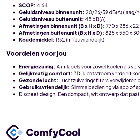
SCOP
:
4,64
Geluidsniveau binnenunit
:
20/26/39 dB(A) (laag/
Geluidsniveau buitenunit
:
48 dB(A)
Afmetingen binnenunit (B x H x D)
:
770 x 286 x 2
Afmetingen buitenunit (B x H x D)
:
825 x 550 x 3
Koudemiddel
:
R32 (milieuvriendelijk)
Voordelen voor jou
Energiezuinig
:
A++ labels voor zowel koelen als v
Gelijkmatig comfort
:
3D-luchtstroom verdeelt koel
Gezonde lucht
:
Luchtzuiveringsfilters verwijderen
Gebruiksvriendelijk
:
Slimme bediening via app of s
Discreet design
: Een compact, wit ontwerp dat past 