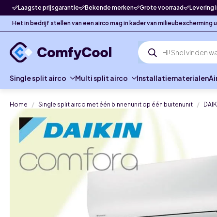
Laagste prijsgarantie
Bekende merken
Grote voorraad
Levering 
Het in bedrijf stellen van een airco mag in kader van milieubescherming
Producten
zoeken
Single split airco
Multi split airco
Installatiematerialen
Ai
Home
Single split airco met één binnenunit op één buitenunit
DAIK