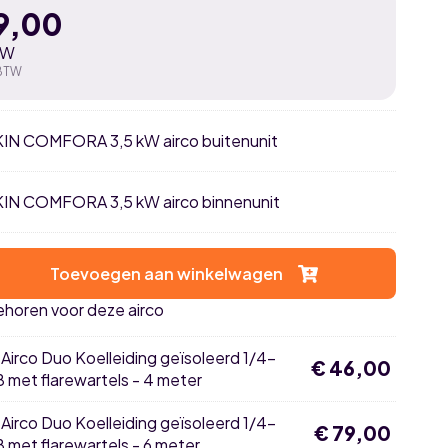
9,00
TW
 BTW
IKIN COMFORA 3,5 kW airco buitenunit
IKIN COMFORA 3,5 kW airco binnenunit
Toevoegen aan winkelwagen
ehoren voor deze airco
×
Airco Duo Koelleiding geïsoleerd 1/4-
€
46,00
8 met flarewartels - 4 meter
×
Airco Duo Koelleiding geïsoleerd 1/4-
€
79,00
8 met flarewartels - 6 meter