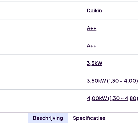
Daikin
A++
A++
3,5kW
3,50kW (1,30 ~ 4,00)
4,00kW (1,30 ~ 4,80
Beschrijving
Specificaties