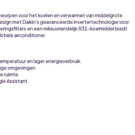
ntworpen voor het koelen en verwarmen van middelgrote
esign met Daikin’s geavanceerde invertertechnologie voor
ringsfilters en een milieuvriendelijk R32-koelmiddel biedt
tiele airconditioner.
emperatuur en lager energieverbruik.
stige omgevingen.
e ruimte.
le Assistant.