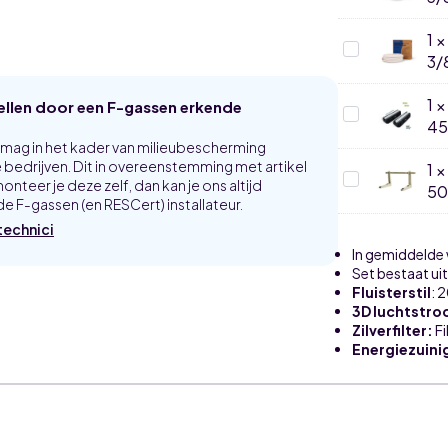
met
Koelleiding
flarewartels
geïsoleerd
1
-
1/4-
Airco
4
3/
3/8
Duo
meter
met
Koelleiding
flarewartels
geïsoleerd
1
tellen door een F-gassen erkende
-
1/4-
Rubber
6
45
3/8
Montagebal
meter
-
SET
p mag in het kader van milieubescherming
20
450x130x9
bedrijven. Dit in overeenstemming met artikel
1
meter
Airco
onteer je deze zelf, dan kan je ons altijd
rol
5
muurbeugel
e F-gassen (en RESCert) installateur.
voor
buitenunit
technici
500mm
In gemiddelde
Set bestaat ui
Fluisterstil
: 
3D luchtstr
Zilverfilter:
Fi
Energiezuini