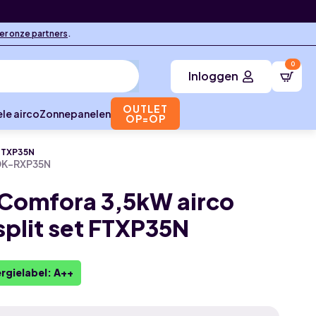
ier onze partners
.
0
Inloggen
OUTLET
le airco
Zonnepanelen
OP=OP
 FTXP35N
DK-RXP35N
 Comfora 3,5kW airco
 split set FTXP35N
rgielabel: A++