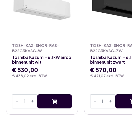
TOSH-KAZ-SHOR-RAS-
TOSH-KAZ-SHOR-RA
B22G3KVSG-W
B22G3KVSG-ZW
Toshiba Kazumi+ 6,1kW airco
Toshiba Kazumi+ 6,1
binnenunit wit
binnenunit zwart
€
530,00
€
570,00
€
438,02
excl. BTW
€
471,07
excl. BTW
Toshiba
Toshiba
Kazumi+
Kazumi+
6,1kW
6,1kW
airco
airco
binnenunit
binnenunit
wit
zwart
aantal
aantal