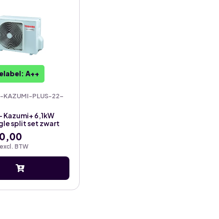
elabel: A++
-KAZUMI-PLUS-22-
– Kazumi+ 6,1kW
gle split set zwart
0,00
excl. BTW