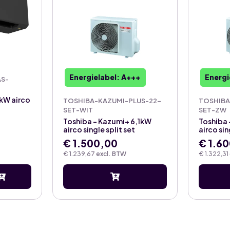
Energielabel: A+++
Energi
S-
kW airco
TOSHIBA-KAZUMI-PLUS-22-
TOSHIBA
SET-WIT
SET-ZW
Toshiba – Kazumi+ 6,1kW
Toshiba 
airco single split set
airco sin
€
1.500,00
€
1.60
€
1.239,67
excl. BTW
€
1.322,31