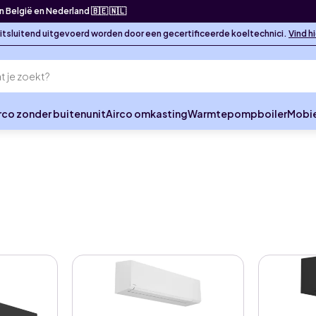
in België en Nederland 🇧🇪 🇳🇱
 uitsluitend uitgevoerd worden door een gecertificeerde koeltechnici.
Vind h
rco zonder buitenunit
Airco omkasting
Warmtepompboiler
Mobie