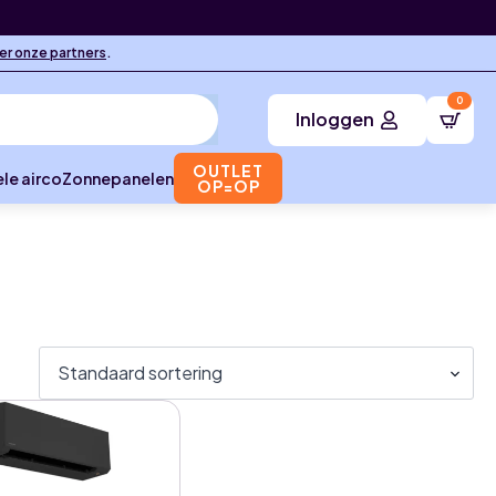
ier onze partners
.
0
Inloggen
OUTLET
le airco
Zonnepanelen
OP=OP