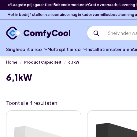
Laagste prijsgarantie
Bekende merken
Grote voorraad
Levering 
Het in bedrijf stellen van een airco mag in kader van milieubescherming
Producten
zoeken
Single split airco
Multi split airco
Installatiematerialen
Ai
Home
Product Capaciteit
6,1kW
6,1kW
Toont alle 4 resultaten