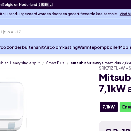
in België en Nederland 🇧🇪 🇳🇱
 uitsluitend uitgevoerd worden door een gecertificeerde koeltechnici.
Vind h
rco zonder buitenunit
Airco omkasting
Warmtepompboiler
Mobie
ubishi Heavy single split
Smart Plus
Mitsubishi Heavy Smart Plus 7,1kW 
SRK71ZTL-W + 
Mitsub
7,1kW a
7,1kW
Ene