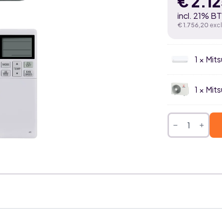
€
2.1
incl. 21% B
€
1.756,20
exc
1 × Mit
1 × Mit
Mitsubishi
Heavy
Smart
Plus
7,1kW
airco
single
split
set
aantal